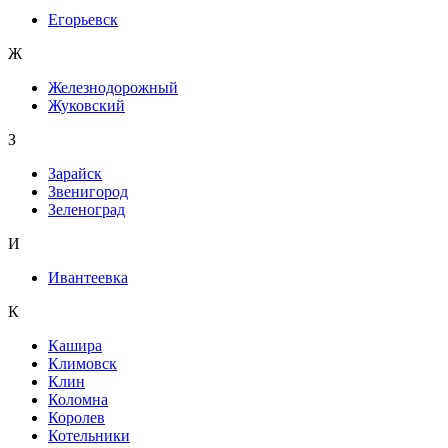
Егорьевск
Ж
Железнодорожный
Жуковский
З
Зарайск
Звенигород
Зеленоград
И
Ивантеевка
К
Кашира
Климовск
Клин
Коломна
Королев
Котельники