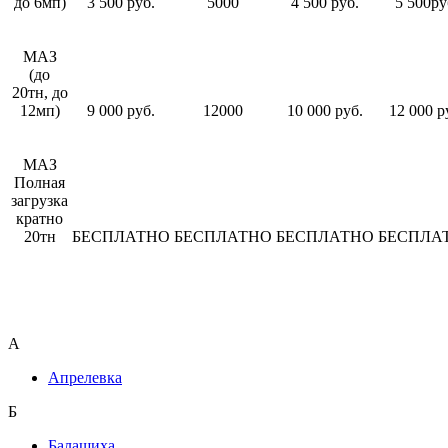
до 6мп)
3 500 руб.
5000
4 500 руб.
5 500ру
МАЗ
(до
20тн, до
12мп)
9 000 руб.
12000
10 000 руб.
12 000 р
МАЗ
Полная
загрузка
кратно
20тн
БЕСПЛАТНО
БЕСПЛАТНО
БЕСПЛАТНО
БЕСПЛА
А
Апрелевка
Б
Балашиха