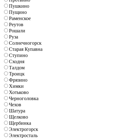
Пушкино
Пущино
Раменское
Реутов
Рошали
Руза
Солнечногорск
Старая Купавна
Ступино
Сходня
Талдом
Троицк
Фрязино
Химки
Хотьково
Черноголовка
Чехов
Шатура
Щелково
Щербинка
Электрогорск
Электросталь