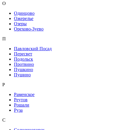
О
Одинцово
Ожерелье
Озеры
Орехово-Зуево
П
Павловский Посад
Пересвет
Подольск
Протвино
Пушкино
Пущино
Р
Раменское
Реутов
Рошали
Руза
С
Солнечногорск