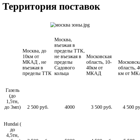
Территория поставок
Москва,
въезжая в
Москва, до
пределы ТТК,
10км от
не въезжая в
Московская
МКАД , не
пределы
область, 10-
Московск
въезжая в
Садового
40км от
область, 4
пределы ТТК
кольца
МКАД
км от М
Газель
(до
1,5тн,
до 3мп)
2 500 руб.
4000
3 500 руб.
4 500 ру
Hundai (
до
4,5тн,