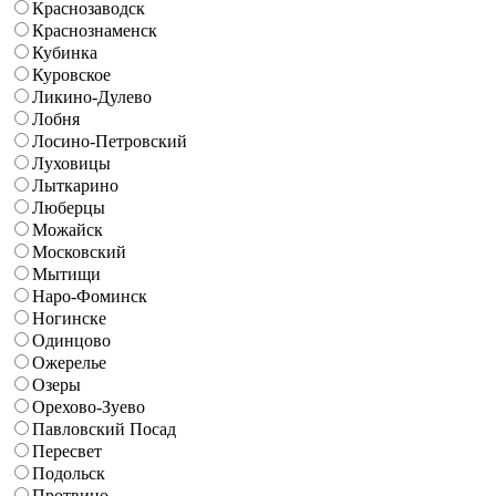
Краснозаводск
Краснознаменск
Кубинка
Куровское
Ликино-Дулево
Лобня
Лосино-Петровский
Луховицы
Лыткарино
Люберцы
Можайск
Московский
Мытищи
Наро-Фоминск
Ногинске
Одинцово
Ожерелье
Озеры
Орехово-Зуево
Павловский Посад
Пересвет
Подольск
Протвино