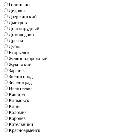
Голицыно
Дедовск
Дзержинский
Дмитров
Долгопрудный
Домодедово
Дрезна
Дубна
Егорьевск
Железнодорожный
Жуковский
Зарайск
Звенигород
Зеленоград
Ивантеевка
Кашира
Климовск
Клин
Коломна
Королев
Котельники
Красноармейск