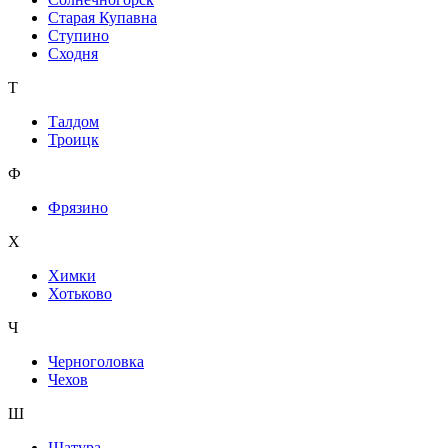
Старая Купавна
Ступино
Сходня
Т
Талдом
Троицк
Ф
Фрязино
Х
Химки
Хотьково
Ч
Черноголовка
Чехов
Ш
Шатура