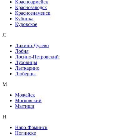
Красноармейск
Краснозаводск
Краснознаменск
Кубинка
Куровское
Л
Ликино-Дулево
Лобня
Лосино-Петровский
Луховицы
Лыткарино
Люберцы
М
Можайск
Московский
Мытищи
Н
Наро-Фоминск
Ногинске