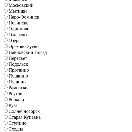
Московский
Мытищи
Наро-Фоминск
Ногинске
Одинцово
Ожерелье
Озеры
Орехово-Зуево
Павловский Посад
Пересвет
Подольск
Протвино
Пушкино
Пущино
Раменское
Реутов
Рошали
Руза
Солнечногорск
Старая Купавна
Ступино
Сходня