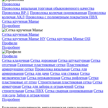
Проволока
Проволока вязальная торговая обыкновенного качества
Проволока ВР-1
Проволока колючая оцинкованная
Проволока
колючая АКЛ
Проволока с полимерным покрытием ПВХ
Сетка крученая Манье
Подробнее
Сетка крученая Манье
Сетка крученая Манье НУ
Сетка крученая Манье ОЦ
Профили
Подробнее
Профили
Сетка кладочная
Сетка дорожная
Сетка штукатурная
Сетка
отсечная
Газонные пластиковые сетки
Пластиковые
армирующие сетки
Проволока вязальная
Сетка для
армирования
Сетка для дачи
Сетка для стяжки
Сетка
мелкоячеистая
Сетка нержавеющая
Сетка рифленая
Сетки
пластиковые от птиц
Строительная пластиковая сетка
Сетка
арматурная
Сетка для забора и ограждений
Сетка
строительная
Сетка ПВХ
Сетка сварная оцинкованная
Сетка
для сада
Забор и ограждение
Подробнее
Большую популярность металлическая сетка получила