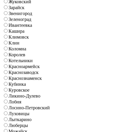
Жуковский
Зарайск
Звенигород
Зеленоград
Ивантеевка
Кашира
Климовск
Клин
Коломна
Королев
Котельники
Красноармейск
Краснозаводск
Краснознаменск
Кубинка
Куровское
Ликино-Дулево
Лобня
Лосино-Петровский
Луховицы
Лыткарино
Люберцы
Можайск