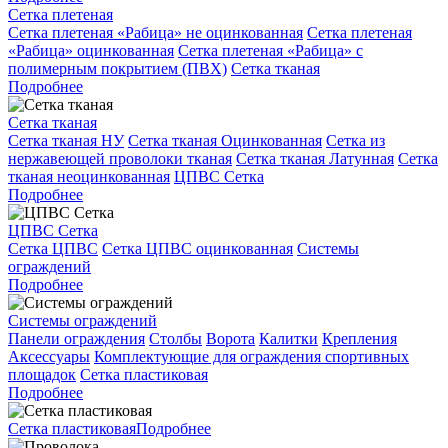
Сетка плетеная
Сетка плетеная «Рабица» не оцинкованная
Сетка плетеная
«Рабица» оцинкованная
Сетка плетеная «Рабица» с
полимерным покрытием (ПВХ)
Сетка тканая
Подробнее
Сетка тканая
Сетка тканая НУ
Сетка тканая Оцинкованная
Сетка из
нержавеющей проволоки тканая
Сетка тканая Латунная
Сетка
тканая неоцинкованная
ЦПВС Сетка
Подробнее
ЦПВС Сетка
Сетка ЦПВС
Сетка ЦПВС оцинкованная
Системы
ограждений
Подробнее
Системы ограждений
Панели ограждения
Столбы
Ворота
Калитки
Крепления
Аксессуары
Комплектующие для ограждения спортивных
площадок
Сетка пластиковая
Подробнее
Сетка пластиковая
Подробнее