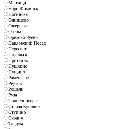
Мытищи
Наро-Фоминск
Ногинске
Одинцово
Ожерелье
Озеры
Орехово-Зуево
Павловский Посад
Пересвет
Подольск
Протвино
Пушкино
Пущино
Раменское
Реутов
Рошали
Руза
Солнечногорск
Старая Купавна
Ступино
Сходня
Талдом