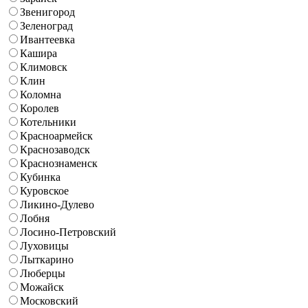
Звенигород
Зеленоград
Ивантеевка
Кашира
Климовск
Клин
Коломна
Королев
Котельники
Красноармейск
Краснозаводск
Краснознаменск
Кубинка
Куровское
Ликино-Дулево
Лобня
Лосино-Петровский
Луховицы
Лыткарино
Люберцы
Можайск
Московский