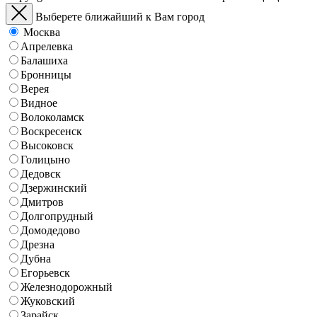
Выберете ближайший к Вам город
Москва
Апрелевка
Балашиха
Бронницы
Верея
Видное
Волоколамск
Воскресенск
Высоковск
Голицыно
Дедовск
Дзержинский
Дмитров
Долгопрудный
Домодедово
Дрезна
Дубна
Егорьевск
Железнодорожный
Жуковский
Зарайск