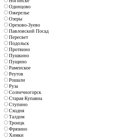
Ногинске
Одинцово
Ожерелье
Озеры
Орехово-Зуево
Павловский Посад
Пересвет
Подольск
Протвино
Пушкино
Пущино
Раменское
Реутов
Рошали
Руза
Солнечногорск
Старая Купавна
Ступино
Сходня
Талдом
Троицк
Фрязино
Химки