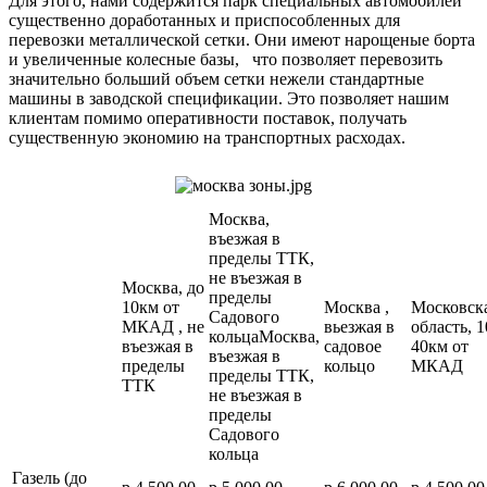
Для этого, нами содержится парк специальных автомобилей
существенно доработанных и приспособленных для
перевозки металлической сетки. Они имеют нарощеные борта
и увеличенные колесные базы, что позволяет перевозить
значительно больший объем сетки нежели стандартные
машины в заводской спецификации. Это позволяет нашим
клиентам помимо оперативности поставок, получать
существенную экономию на транспортных расходах.
Москва,
въезжая в
пределы ТТК,
не въезжая в
Москва, до
пределы
10км от
Москва ,
Московск
Садового
МКАД , не
вьезжая в
область, 1
кольцаМосква,
въезжая в
садовое
40км от
въезжая в
пределы
кольцо
МКАД
пределы ТТК,
ТТК
не въезжая в
пределы
Садового
кольца
Газель (до