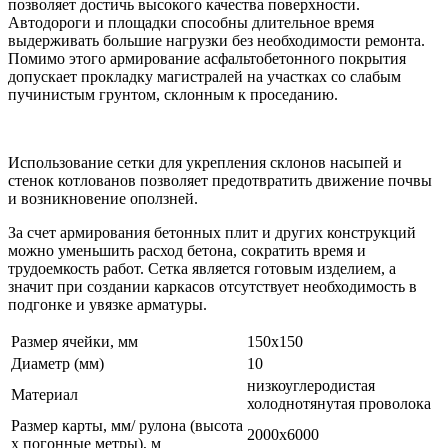
позволяет достичь высокого качества поверхности.
Автодороги и площадки способны длительное время
выдерживать большие нагрузки без необходимости ремонта.
Помимо этого армирование асфальтобетонного покрытия
допускает прокладку магистралей на участках со слабым
пучинистым грунтом, склонным к проседанию.
Использование сетки для укрепления склонов насыпей и
стенок котлованов позволяет предотвратить движение почвы
и возникновение оползней.
За счет армирования бетонных плит и других конструкций
можно уменьшить расход бетона, сократить время и
трудоемкость работ. Сетка является готовым изделием, а
значит при создании каркасов отсутствует необходимость в
подгонке и увязке арматуры.
Размер ячейки, мм
150х150
Диаметр (мм)
10
низкоуглеродистая
Материал
холоднотянутая проволока
Размер карты, мм/ рулона (высота
2000х6000
х погонные метры), м