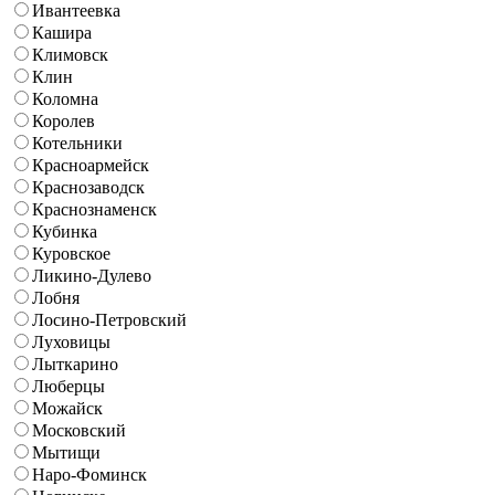
Ивантеевка
Кашира
Климовск
Клин
Коломна
Королев
Котельники
Красноармейск
Краснозаводск
Краснознаменск
Кубинка
Куровское
Ликино-Дулево
Лобня
Лосино-Петровский
Луховицы
Лыткарино
Люберцы
Можайск
Московский
Мытищи
Наро-Фоминск