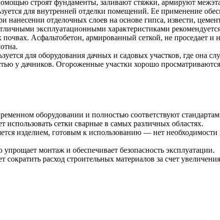
 помощью строят фундаменты, заливают стяжки, армируют межэт
ьзуется для внутренней отделки помещений. Ее применение обе
ри нанесении отделочных слоев на основе гипса, извести, цемент
отличными эксплуатационными характеристиками рекомендуется 
 почвах. Асфальтобетон, армированный сеткой, не проседает и н
отна.
ьзуется для оборудования дачных и садовых участков, где она с
ью у дачников. Огороженные участки хорошо просматриваются, с
овременном оборудовании и полностью соответствуют стандарта
 использовать сетки сварные в самых различных областях.
яется изделием, готовым к использованию — нет необходимости
о упрощает монтаж и обеспечивает безопасность эксплуатации.
 сократить расход строительных материалов за счет увеличени