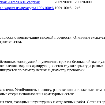
рная 200х200х10 сварная
200х200х10
2000х6000
я в картах из арматуры 100х100х6
100х100х6
2х6
ю плоскую конструкцию высокой прочности. Отличные эксплуат
троительства.
 бетонных конструкций и увеличить срок их безопасной эксплу
зготовления сварных армирующих сеток служит арматура разных 
фицируется по размеру ячейки и диаметру проволоки.
казатели. Устойчивость к износу, растяжению, а также высоким
вные сферы использования арматурных сеток:
я стен, фасадных штукатурных и отделочных работ. Сетка из а