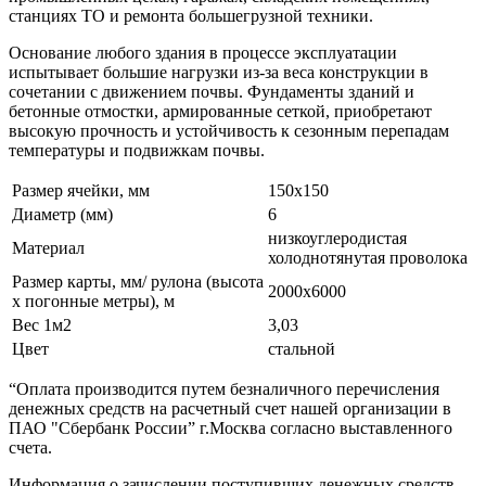
станциях ТО и ремонта большегрузной техники.
Основание любого здания в процессе эксплуатации
испытывает большие нагрузки из-за веса конструкции в
сочетании с движением почвы. Фундаменты зданий и
бетонные отмостки, армированные сеткой, приобретают
высокую прочность и устойчивость к сезонным перепадам
температуры и подвижкам почвы.
Размер ячейки, мм
150х150
Диаметр (мм)
6
низкоуглеродистая
Материал
холоднотянутая проволока
Размер карты, мм/ рулона (высота
2000х6000
х погонные метры), м
Вес 1м2
3,03
Цвет
стальной
“Оплата производится путем безналичного перечисления
денежных средств на расчетный счет нашей организации в
ПАО "Сбербанк России” г.Москва согласно выставленного
счета.
Информация о зачислении поступивших денежных средств