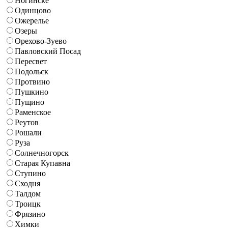
Ногинске
Одинцово
Ожерелье
Озеры
Орехово-Зуево
Павловский Посад
Пересвет
Подольск
Протвино
Пушкино
Пущино
Раменское
Реутов
Рошали
Руза
Солнечногорск
Старая Купавна
Ступино
Сходня
Талдом
Троицк
Фрязино
Химки