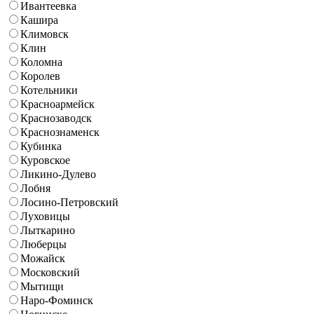
Ивантеевка
Кашира
Климовск
Клин
Коломна
Королев
Котельники
Красноармейск
Краснозаводск
Краснознаменск
Кубинка
Куровское
Ликино-Дулево
Лобня
Лосино-Петровский
Луховицы
Лыткарино
Люберцы
Можайск
Московский
Мытищи
Наро-Фоминск