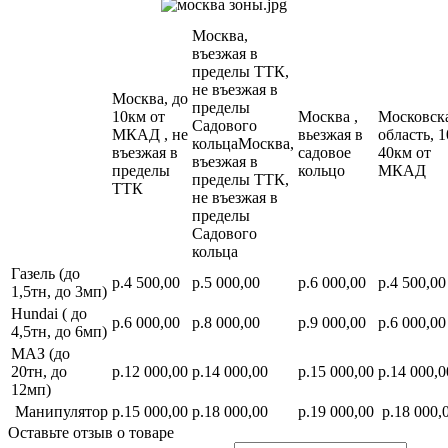
Москва,
въезжая в
пределы ТТК,
не въезжая в
Москва, до
пределы
10км от
Москва ,
Московск
Садового
МКАД , не
вьезжая в
область, 1
кольцаМосква,
въезжая в
садовое
40км от
въезжая в
пределы
кольцо
МКАД
пределы ТТК,
ТТК
не въезжая в
пределы
Садового
кольца
Газель (до
р.4 500,00
р.5 000,00
р.6 000,00
р.4 500,00
1,5тн, до 3мп)
Hundai ( до
р.6 000,00
р.8 000,00
р.9 000,00
р.6 000,00
4,5тн, до 6мп)
МАЗ (до
20тн, до
р.12 000,00
р.14 000,00
р.15 000,00
р.14 000,0
12мп)
Манипулятор
р.15 000,00
р.18 000,00
р.19 000,00
р.18 000,
Оставьте отзыв о товаре