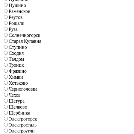
Пущино
Раменское
Реутов
Рошали
Руза
Солнечногорск
Старая Купавна
Ступино
Сходня
Талдом
Троицк
Фрязино
Химки
Хотьково
Черноголовка
Чехов
Шатура
Щелково
Щербинка
Электрогорск
Электросталь
Электроугли