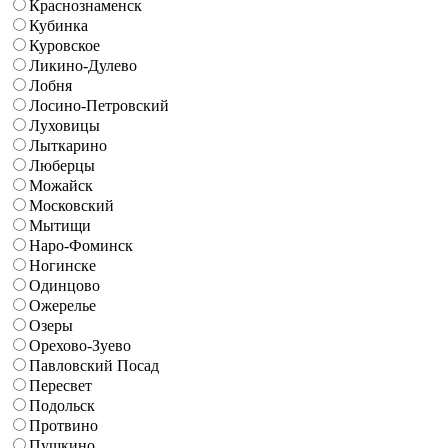
Краснознаменск
Кубинка
Куровское
Ликино-Дулево
Лобня
Лосино-Петровский
Луховицы
Лыткарино
Люберцы
Можайск
Московский
Мытищи
Наро-Фоминск
Ногинске
Одинцово
Ожерелье
Озеры
Орехово-Зуево
Павловский Посад
Пересвет
Подольск
Протвино
Пушкино