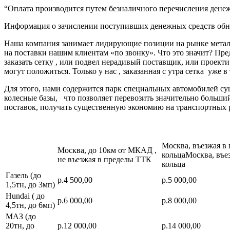
“Оплата производится путем безналичного перечисления денеж
Информация о зачислении поступивших денежных средств обно
Наша компания занимает лидирующие позиции на рынке металл
на поставки нашим клиентам «по звонку». Что это значит? Пре
заказать сетку , или подвел нерадивый поставщик, или про
могут положиться. Только у нас , заказанная с утра сетка уже в
Для этого, нами содержится парк специальных автомобилей с
колесные базы, что позволяет перевозить значительно больш
поставок, получать существенную экономию на транспортных 
Москва, въезжая в
Москва, до 10км от МКАД ,
кольцаМосква, въе
не въезжая в пределы ТТК
кольца
Газель (до
р.4 500,00
р.5 000,00
1,5тн, до 3мп)
Hundai ( до
р.6 000,00
р.8 000,00
4,5тн, до 6мп)
МАЗ (до
20тн, до
р.12 000,00
р.14 000,00