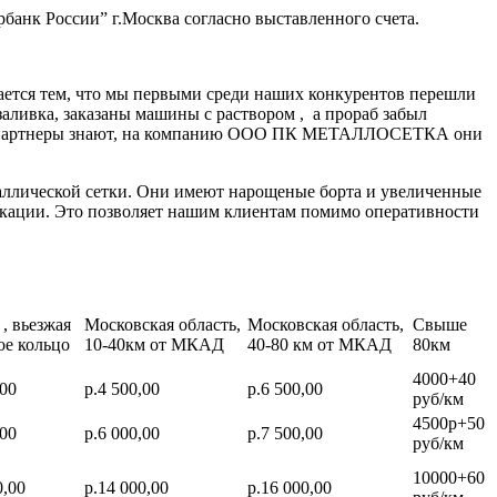
банк России” г.Москва согласно выставленного счета.
ается тем, что мы первыми среди наших конкурентов перешли
заливка, заказаны машины с раствором , а прораб забыл
нные партнеры знают, на компанию ООО ПК МЕТАЛЛОСЕТКА они
аллической сетки. Они имеют нарощеные борта и увеличенные
икации. Это позволяет нашим клиентам помимо оперативности
, вьезжая
Московская область,
Московская область,
Свыше
ое кольцо
10-40км от МКАД
40-80 км от МКАД
80км
4000+40
,00
р.4 500,00
р.6 500,00
руб/км
4500р+50
,00
р.6 000,00
р.7 500,00
руб/км
10000+60
0,00
р.14 000,00
р.16 000,00