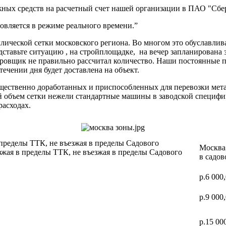
ных средств на расчетный счет нашей организации в ПАО "Сбер
вляется в режиме реального времени.”
ической сетки московского региона. Во многом это обуславлив
дставьте ситуацию , на стройплощадке, на вечер запланирована 
ектировщик не правильно рассчитал количество. Наши постоя
 течении дня будет доставлена на объект.
ущественно доработанных и приспособленных для перевозки мет
ий объем сетки нежели стандартные машины в заводской специф
расходах.
 пределы ТТК, не въезжая в пределы Садового
Москва 
зжая в пределы ТТК, не въезжая в пределы Садового
в садов
р.6 000
р.9 000
р.15 00