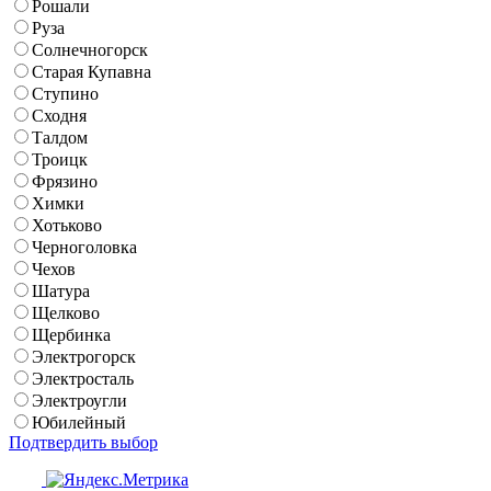
Рошали
Руза
Солнечногорск
Старая Купавна
Ступино
Сходня
Талдом
Троицк
Фрязино
Химки
Хотьково
Черноголовка
Чехов
Шатура
Щелково
Щербинка
Электрогорск
Электросталь
Электроугли
Юбилейный
Подтвердить выбор