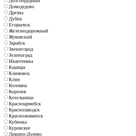
Долгопрудный
Домодедово
Дрезна
Дубна
Егорьевск
Железнодорожный
Жуковский
Зарайск
Звенигород
Зеленоград
Ивантеевка
Кашира
Климовск
Клин
Коломна
Королев
Котельники
Красноармейск
Краснозаводск
Краснознаменск
Кубинка
Куровское
Ликино-Дулево