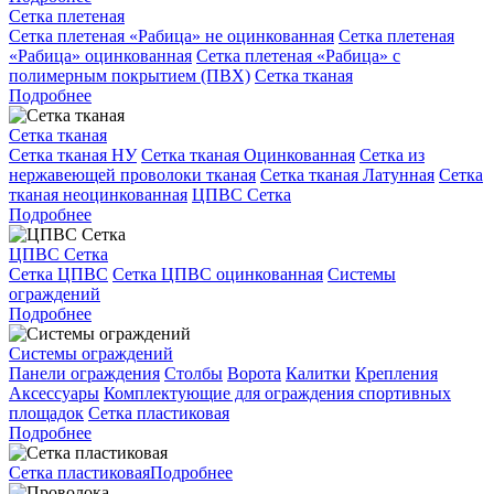
Сетка плетеная
Сетка плетеная «Рабица» не оцинкованная
Сетка плетеная
«Рабица» оцинкованная
Сетка плетеная «Рабица» с
полимерным покрытием (ПВХ)
Сетка тканая
Подробнее
Сетка тканая
Сетка тканая НУ
Сетка тканая Оцинкованная
Сетка из
нержавеющей проволоки тканая
Сетка тканая Латунная
Сетка
тканая неоцинкованная
ЦПВС Сетка
Подробнее
ЦПВС Сетка
Сетка ЦПВС
Сетка ЦПВС оцинкованная
Системы
ограждений
Подробнее
Системы ограждений
Панели ограждения
Столбы
Ворота
Калитки
Крепления
Аксессуары
Комплектующие для ограждения спортивных
площадок
Сетка пластиковая
Подробнее
Сетка пластиковая
Подробнее