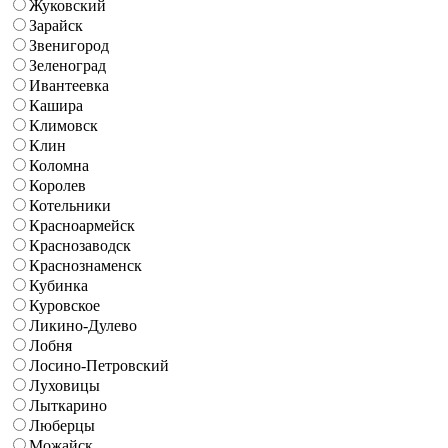
Жуковский
Зарайск
Звенигород
Зеленоград
Ивантеевка
Кашира
Климовск
Клин
Коломна
Королев
Котельники
Красноармейск
Краснозаводск
Краснознаменск
Кубинка
Куровское
Ликино-Дулево
Лобня
Лосино-Петровский
Луховицы
Лыткарино
Люберцы
Можайск