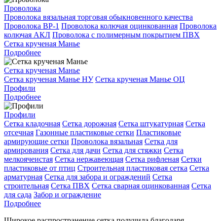
Проволока
Проволока вязальная торговая обыкновенного качества
Проволока ВР-1
Проволока колючая оцинкованная
Проволока
колючая АКЛ
Проволока с полимерным покрытием ПВХ
Сетка крученая Манье
Подробнее
Сетка крученая Манье
Сетка крученая Манье НУ
Сетка крученая Манье ОЦ
Профили
Подробнее
Профили
Сетка кладочная
Сетка дорожная
Сетка штукатурная
Сетка
отсечная
Газонные пластиковые сетки
Пластиковые
армирующие сетки
Проволока вязальная
Сетка для
армирования
Сетка для дачи
Сетка для стяжки
Сетка
мелкоячеистая
Сетка нержавеющая
Сетка рифленая
Сетки
пластиковые от птиц
Строительная пластиковая сетка
Сетка
арматурная
Сетка для забора и ограждений
Сетка
строительная
Сетка ПВХ
Сетка сварная оцинкованная
Сетка
для сада
Забор и ограждение
Подробнее
Широкое распространение сетка получила благодаря