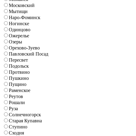
Московский
Мытищи
Наро-Фоминск
Ногинске
Одинцово
Ожерелье
Озеры
Орехово-Зуево
Павловский Посад
Пересвет
Подольск
Протвино
Пушкино
Пущино
Раменское
Реутов
Рошали
Руза
Солнечногорск
Старая Купавна
Ступино
Сходня