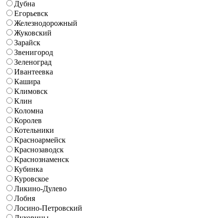
Дубна
Егорьевск
Железнодорожный
Жуковский
Зарайск
Звенигород
Зеленоград
Ивантеевка
Кашира
Климовск
Клин
Коломна
Королев
Котельники
Красноармейск
Краснозаводск
Краснознаменск
Кубинка
Куровское
Ликино-Дулево
Лобня
Лосино-Петровский
Луховицы