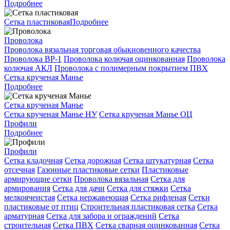
Подробнее
Сетка пластиковая
Подробнее
Проволока
Проволока вязальная торговая обыкновенного качества
Проволока ВР-1
Проволока колючая оцинкованная
Проволока
колючая АКЛ
Проволока с полимерным покрытием ПВХ
Сетка крученая Манье
Подробнее
Сетка крученая Манье
Сетка крученая Манье НУ
Сетка крученая Манье ОЦ
Профили
Подробнее
Профили
Сетка кладочная
Сетка дорожная
Сетка штукатурная
Сетка
отсечная
Газонные пластиковые сетки
Пластиковые
армирующие сетки
Проволока вязальная
Сетка для
армирования
Сетка для дачи
Сетка для стяжки
Сетка
мелкоячеистая
Сетка нержавеющая
Сетка рифленая
Сетки
пластиковые от птиц
Строительная пластиковая сетка
Сетка
арматурная
Сетка для забора и ограждений
Сетка
строительная
Сетка ПВХ
Сетка сварная оцинкованная
Сетка