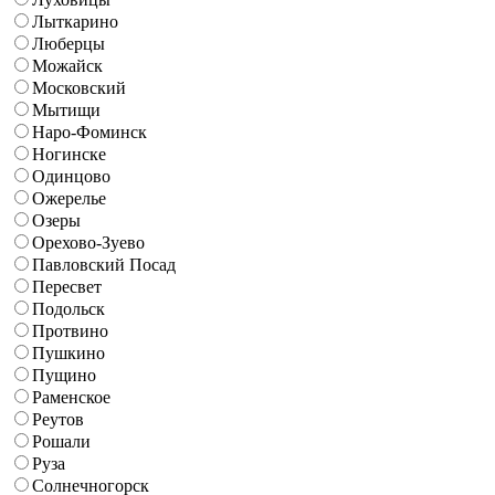
Лыткарино
Люберцы
Можайск
Московский
Мытищи
Наро-Фоминск
Ногинске
Одинцово
Ожерелье
Озеры
Орехово-Зуево
Павловский Посад
Пересвет
Подольск
Протвино
Пушкино
Пущино
Раменское
Реутов
Рошали
Руза
Солнечногорск