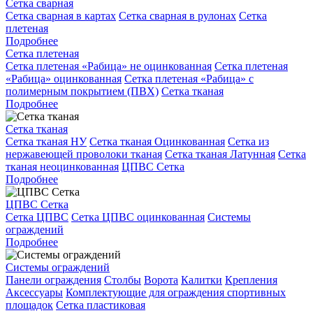
Сетка сварная
Сетка сварная в картах
Сетка сварная в рулонах
Сетка
плетеная
Подробнее
Сетка плетеная
Сетка плетеная «Рабица» не оцинкованная
Сетка плетеная
«Рабица» оцинкованная
Сетка плетеная «Рабица» с
полимерным покрытием (ПВХ)
Сетка тканая
Подробнее
Сетка тканая
Сетка тканая НУ
Сетка тканая Оцинкованная
Сетка из
нержавеющей проволоки тканая
Сетка тканая Латунная
Сетка
тканая неоцинкованная
ЦПВС Сетка
Подробнее
ЦПВС Сетка
Сетка ЦПВС
Сетка ЦПВС оцинкованная
Системы
ограждений
Подробнее
Системы ограждений
Панели ограждения
Столбы
Ворота
Калитки
Крепления
Аксессуары
Комплектующие для ограждения спортивных
площадок
Сетка пластиковая