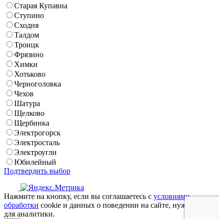
Старая Купавна
Ступино
Сходня
Талдом
Троицк
Фрязино
Химки
Хотьково
Черноголовка
Чехов
Шатура
Щелково
Щербинка
Электрогорск
Электросталь
Электроугли
Юбилейный
Подтвердить выбор
Нажмите на кнопку, если вы соглашаетесь с
условиями
обработки
cookie и данных о поведении на сайте, нужных нам
для аналитики.