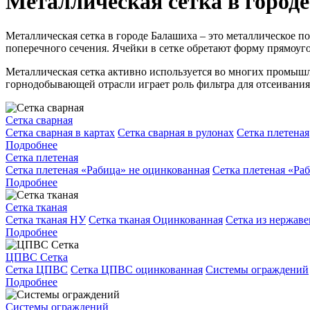
Металлическая сетка в город
Металлическая сетка в городе Балашиха – это металлическое п
поперечного сечения. Ячейки в сетке обретают форму прямоуго
Металлическая сетка активно используется во многих промышл
горнодобывающей отрасли играет роль фильтра для отсеивания 
Сетка сварная
Сетка сварная в картах
Сетка сварная в рулонах
Сетка плетеная
Подробнее
Сетка плетеная
Сетка плетеная «Рабица» не оцинкованная
Сетка плетеная «Ра
Подробнее
Сетка тканая
Сетка тканая НУ
Сетка тканая Оцинкованная
Сетка из нержав
Подробнее
ЦПВС Сетка
Сетка ЦПВС
Сетка ЦПВС оцинкованная
Системы ограждений
Подробнее
Системы ограждений