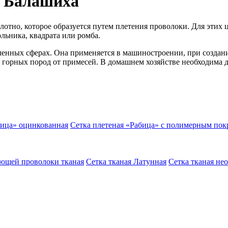
е Балашиха
олотно, которое образуется путем плетения проволоки. Для этих
льника, квадрата или ромба.
енных сферах. Она применяется в машиностроении, при создани
горных пород от примесей. В домашнем хозяйстве необходима дл
бица» оцинкованная
Сетка плетеная «Рабица» с полимерным по
еющей проволоки тканая
Сетка тканая Латунная
Сетка тканая не