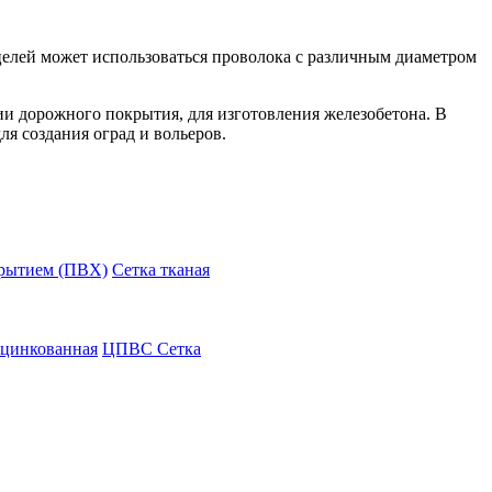
 целей может использоваться проволока с различным диаметром
и дорожного покрытия, для изготовления железобетона. В
я создания оград и вольеров.
крытием (ПВХ)
Сетка тканая
оцинкованная
ЦПВС Сетка