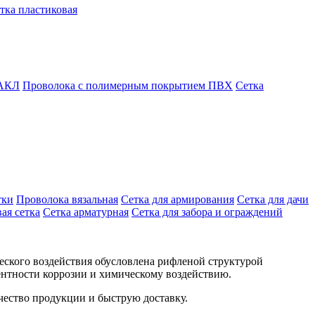
тка пластиковая
 АКЛ
Проволока с полимерным покрытием ПВХ
Сетка
тки
Проволока вязальная
Сетка для армирования
Сетка для дачи
ая сетка
Сетка арматурная
Сетка для забора и ограждений
еского воздействия обусловлена рифленой структурой
тентности коррозии и химическому воздействию.
чество продукции и быструю доставку.