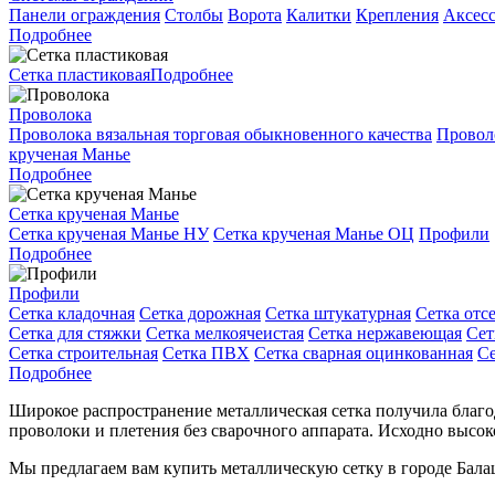
Панели ограждения
Столбы
Ворота
Калитки
Крепления
Аксес
Подробнее
Сетка пластиковая
Подробнее
Проволока
Проволока вязальная торговая обыкновенного качества
Провол
крученая Манье
Подробнее
Сетка крученая Манье
Сетка крученая Манье НУ
Сетка крученая Манье ОЦ
Профили
Подробнее
Профили
Сетка кладочная
Сетка дорожная
Сетка штукатурная
Сетка отс
Сетка для стяжки
Сетка мелкоячеистая
Сетка нержавеющая
Сет
Сетка строительная
Сетка ПВХ
Сетка сварная оцинкованная
Се
Подробнее
Широкое распространение металлическая сетка получила благо
проволоки и плетения без сварочного аппарата. Исходно высок
Мы предлагаем вам купить металлическую сетку в городе Бала