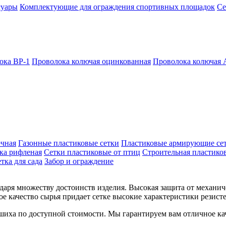
суары
Комплектующие для ограждения спортивных площадок
Се
ока ВР-1
Проволока колючая оцинкованная
Проволока колючая
ечная
Газонные пластиковые сетки
Пластиковые армирующие се
ка рифленая
Сетки пластиковые от птиц
Строительная пластиков
тка для сада
Забор и ограждение
даря множеству достоинств изделия. Высокая защита от механич
ое качество сырья придает сетке высокие характеристики резис
шиха по доступной стоимости. Мы гарантируем вам отличное ка