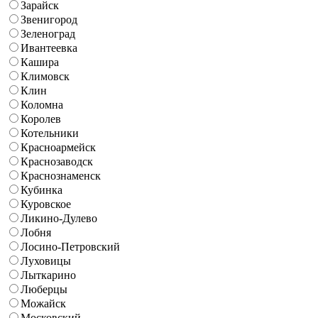
Зарайск
Звенигород
Зеленоград
Ивантеевка
Кашира
Климовск
Клин
Коломна
Королев
Котельники
Красноармейск
Краснозаводск
Краснознаменск
Кубинка
Куровское
Ликино-Дулево
Лобня
Лосино-Петровский
Луховицы
Лыткарино
Люберцы
Можайск
Московский