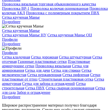
Проволока вязальная торговая обыкновенного качества
Проволока ВР-1
Проволока колючая оцинкованная
Проволока
колючая АКЛ
Проволока с полимерным покрытием ПВХ
Сетка крученая Манье
Подробнее
Сетка крученая Манье
Сетка крученая Манье НУ
Сетка крученая Манье ОЦ
Профили
Подробнее
Профили
Сетка кладочная
Сетка дорожная
Сетка штукатурная
Сетка
отсечная
Газонные пластиковые сетки
Пластиковые
армирующие сетки
Проволока вязальная
Сетка для
армирования
Сетка для дачи
Сетка для стяжки
Сетка
мелкоячеистая
Сетка нержавеющая
Сетка рифленая
Сетки
пластиковые от птиц
Строительная пластиковая сетка
Сетка
арматурная
Сетка для забора и ограждений
Сетка
строительная
Сетка ПВХ
Сетка сварная оцинкованная
Сетка
для сада
Забор и ограждение
Подробнее
Широкое распространение материал получил благодаря
множеству достоинств. Среди них особо следует отметить