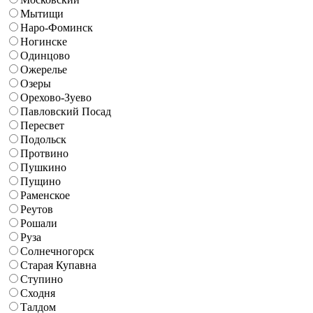
Мытищи
Наро-Фоминск
Ногинске
Одинцово
Ожерелье
Озеры
Орехово-Зуево
Павловский Посад
Пересвет
Подольск
Протвино
Пушкино
Пущино
Раменское
Реутов
Рошали
Руза
Солнечногорск
Старая Купавна
Ступино
Сходня
Талдом