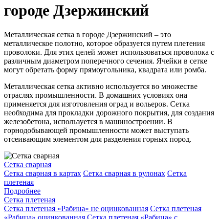
городе Дзержинский
Металлическая сетка в городе Дзержинский – это
металлическое полотно, которое образуется путем плетения
проволоки. Для этих целей может использоваться проволока с
различным диаметром поперечного сечения. Ячейки в сетке
могут обретать форму прямоугольника, квадрата или ромба.
Металлическая сетка активно используется во множестве
отраслях промышленности. В домашних условиях она
применяется для изготовления оград и вольеров. Сетка
необходима для прокладки дорожного покрытия, для создания
железобетона, используется в машиностроении. В
горнодобывающей промышленности может выступать
отсеивающим элементом для разделения горных пород.
Сетка сварная
Сетка сварная в картах
Сетка сварная в рулонах
Сетка
плетеная
Подробнее
Сетка плетеная
Сетка плетеная «Рабица» не оцинкованная
Сетка плетеная
«Рабица» оцинкованная
Сетка плетеная «Рабица» с