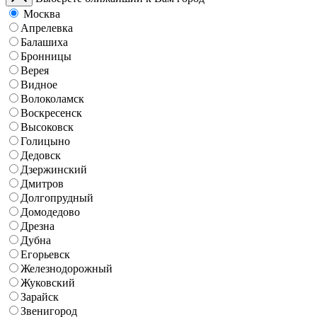
Москва
Апрелевка
Балашиха
Бронницы
Верея
Видное
Волоколамск
Воскресенск
Высоковск
Голицыно
Дедовск
Дзержинский
Дмитров
Долгопрудный
Домодедово
Дрезна
Дубна
Егорьевск
Железнодорожный
Жуковский
Зарайск
Звенигород