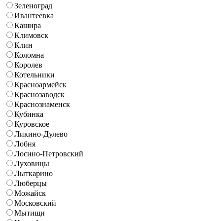
Зеленоград
Ивантеевка
Кашира
Климовск
Клин
Коломна
Королев
Котельники
Красноармейск
Краснозаводск
Краснознаменск
Кубинка
Куровское
Ликино-Дулево
Лобня
Лосино-Петровский
Луховицы
Лыткарино
Люберцы
Можайск
Московский
Мытищи