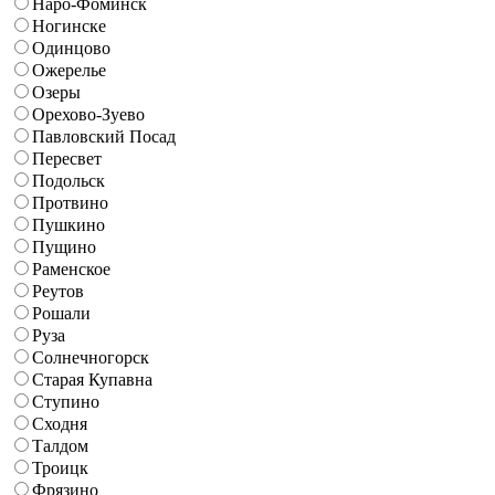
Наро-Фоминск
Ногинске
Одинцово
Ожерелье
Озеры
Орехово-Зуево
Павловский Посад
Пересвет
Подольск
Протвино
Пушкино
Пущино
Раменское
Реутов
Рошали
Руза
Солнечногорск
Старая Купавна
Ступино
Сходня
Талдом
Троицк
Фрязино