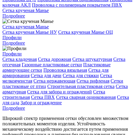
колючая АКЛ
Проволока с полимерным покрытием ПВХ
Сетка крученая Манье
Подробнее
Сетка крученая Манье
Сетка крученая Манье НУ
Сетка крученая Манье ОЦ
Профили
Подробнее
Профили
Сетка кладочная
Сетка дорожная
Сетка штукатурная
Сетка
отсечная
Газонные пластиковые сетки
Пластиковые
армирующие сетки
Проволока вязальная
Сетка для
армирования
Сетка для дачи
Сетка для стяжки
Сетка
мелкоячеистая
Сетка нержавеющая
Сетка рифленая
Сетки
пластиковые от птиц
Строительная пластиковая сетка
Сетка
арматурная
Сетка для забора и ограждений
Сетка
строительная
Сетка ПВХ
Сетка сварная оцинкованная
Сетка
для сада
Забор и ограждение
Подробнее
Широкий спектр применения сетки обусловлен множеством
положительных моментов изделия. Устойчивость
механическому воздействию достигается путем применения
рифленой проволоки и плетения без использования сварки.