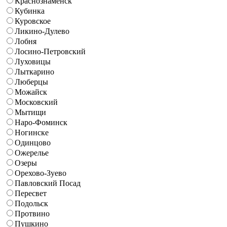
Краснознаменск
Кубинка
Куровское
Ликино-Дулево
Лобня
Лосино-Петровский
Луховицы
Лыткарино
Люберцы
Можайск
Московский
Мытищи
Наро-Фоминск
Ногинске
Одинцово
Ожерелье
Озеры
Орехово-Зуево
Павловский Посад
Пересвет
Подольск
Протвино
Пушкино