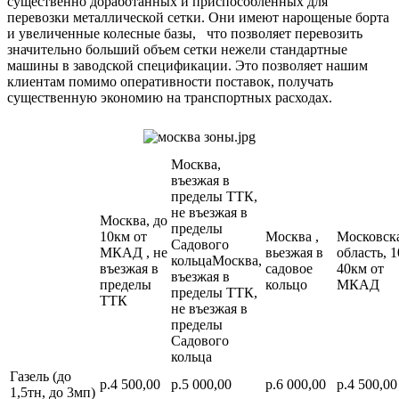
существенно доработанных и приспособленных для
перевозки металлической сетки. Они имеют нарощеные борта
и увеличенные колесные базы, что позволяет перевозить
значительно больший объем сетки нежели стандартные
машины в заводской спецификации. Это позволяет нашим
клиентам помимо оперативности поставок, получать
существенную экономию на транспортных расходах.
Москва,
въезжая в
пределы ТТК,
не въезжая в
Москва, до
пределы
10км от
Москва ,
Московск
Садового
МКАД , не
вьезжая в
область, 1
кольцаМосква,
въезжая в
садовое
40км от
въезжая в
пределы
кольцо
МКАД
пределы ТТК,
ТТК
не въезжая в
пределы
Садового
кольца
Газель (до
р.4 500,00
р.5 000,00
р.6 000,00
р.4 500,00
1,5тн, до 3мп)