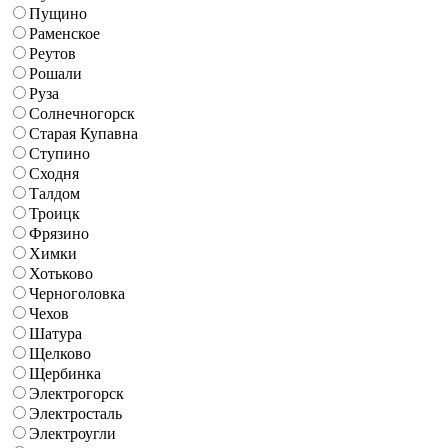
Пущино
Раменское
Реутов
Рошали
Руза
Солнечногорск
Старая Купавна
Ступино
Сходня
Талдом
Троицк
Фрязино
Химки
Хотьково
Черноголовка
Чехов
Шатура
Щелково
Щербинка
Электрогорск
Электросталь
Электроугли