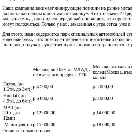
Наша компания занимает лидирующие позиции на рынке металл
на поставки нашим клиентам «по звонку». Что это значит? Пре
заказать сетку , или подвел нерадивый поставщик, или про
могут положиться. Только у нас , заказанная с утра сетка уже в
Для этого, нами содержится парк специальных автомобилей с
колесные базы, что позволяет перевозить значительно больш
поставок, получать существенную экономию на транспортных 
Москва, въезжая в
Москва, до 10км от МКАД ,
кольцаМосква, въе
не въезжая в пределы ТТК
кольца
Газель (до
р.4 500,00
р.5 000,00
1,5тн, до 3мп)
Hundai ( до
р.6 000,00
р.8 000,00
4,5тн, до 6мп)
МАЗ (до
20тн, до
р.12 000,00
р.14 000,00
12мп)
Манипулятор
р.15 000,00
р.18 000,00
Оставьте отзыв о товаре