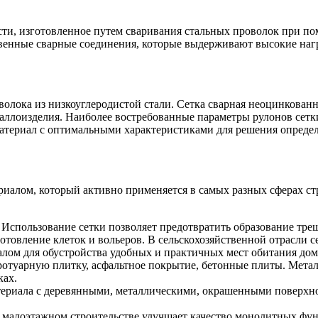
сти, изготовленное путем сваривания стальных проволок при п
венные сварные соединения, которые выдерживают высокие нагр
олока из низкоуглеродистой стали. Сетка сварная неоцинкованна
ллоизделия. Наиболее востребованные параметры рулонов сетки 5
атериал с оптимальными характеристиками для решения определ
иалом, который активно применяется в самых разных сферах ст
. Использование сетки позволяет предотвратить образование тре
товление клеток и вольеров. В сельскохозяйственной отрасли с
иалом для обустройства удобных и практичных мест обитания д
тротуарную плитку, асфальтное покрытие, бетонные плиты. Мета
ках.
ериала с деревянными, металлическими, окрашенными поверхно
малоэтажном строительстве улучшает качество монолитных фун