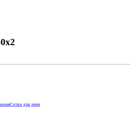
50х2
арная
Сетка для дачи