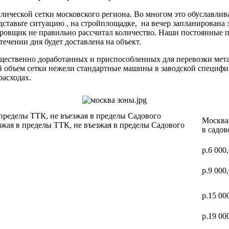
ической сетки московского региона. Во многом это обуславлив
дставьте ситуацию , на стройплощадке, на вечер запланирована 
ектировщик не правильно рассчитал количество. Наши постоя
 течении дня будет доставлена на объект.
ущественно доработанных и приспособленных для перевозки мет
ий объем сетки нежели стандартные машины в заводской специф
расходах.
 пределы ТТК, не въезжая в пределы Садового
Москва 
зжая в пределы ТТК, не въезжая в пределы Садового
в садов
р.6 000
р.9 000
р.15 00
р.19 00