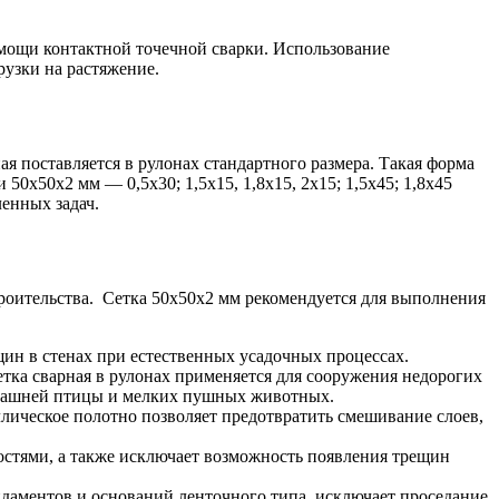
омощи контактной точечной сварки. Использование
узки на растяжение.
я поставляется в рулонах стандартного размера. Такая форма
0х50х2 мм — 0,5х30; 1,5х15, 1,8х15, 2х15; 1,5х45; 1,8х45
енных задач.
роительства. Cетка 50х50х2 мм рекомендуется для выполнения
щин в стенах при естественных усадочных процессах.
етка сварная в рулонах применяется для сооружения недорогих
омашней птицы и мелких пушных животных.
ллическое полотно позволяет предотвратить смешивание слоев,
стями, а также исключает возможность появления трещин
даментов и оснований ленточного типа, исключает проседание