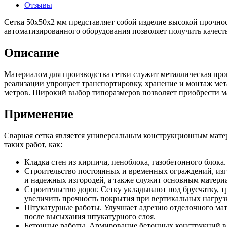
Отзывы
Сетка 50х50х2 мм представляет собой изделие высокой прочно
автоматизированного оборудования позволяет получить качест
Описание
Материалом для производства сетки служит металлическая пров
реализации упрощает транспортировку, хранение и монтаж мета
метров. Широкий выбор типоразмеров позволяет приобрести м
Применение
Сварная сетка является универсальным конструкционным матер
таких работ, как:
Кладка стен из кирпича, пеноблока, газобетонного блока
Строительство постоянных и временных ограждений, изго
и надежных изгородей, а также служит основным матер
Строительство дорог. Сетку укладывают под брусчатку, 
увеличить прочность покрытия при вертикальных нагруз
Штукатурные работы. Улучшает адгезию отделочного мат
после высыхания штукатурного слоя.
Бетонные работы. Армирование бетонных конструкций в 