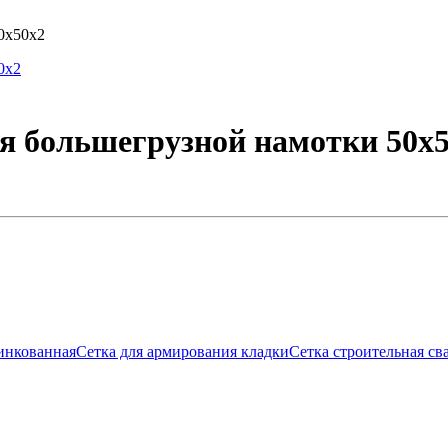
0х50х2
я большегрузной намотки 50х
инкованная
Сетка для армирования кладки
Сетка строительная св