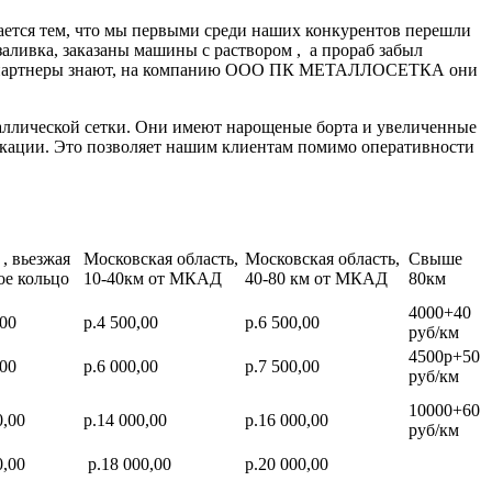
ается тем, что мы первыми среди наших конкурентов перешли
заливка, заказаны машины с раствором , а прораб забыл
нные партнеры знают, на компанию ООО ПК МЕТАЛЛОСЕТКА они
аллической сетки. Они имеют нарощеные борта и увеличенные
икации. Это позволяет нашим клиентам помимо оперативности
, вьезжая
Московская область,
Московская область,
Свыше
ое кольцо
10-40км от МКАД
40-80 км от МКАД
80км
4000+40
,00
р.4 500,00
р.6 500,00
руб/км
4500р+50
,00
р.6 000,00
р.7 500,00
руб/км
10000+60
0,00
р.14 000,00
р.16 000,00
руб/км
0,00
р.18 000,00
р.20 000,00