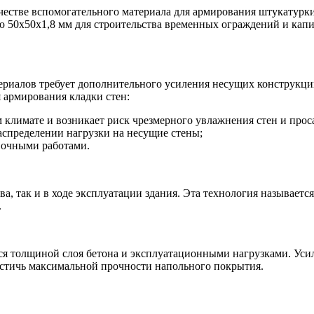
качестве вспомогательного материала для армирования штукатурк
 50х50х1,8 мм для строительства временных ограждений и капи
ериалов требует дополнительного усиления несущих конструкций
 армирования кладки стен:
м климате и возникает риск чрезмерного увлажнения стен и прос
спределении нагрузки на несущие стены;
вочными работами.
ва, так и в ходе эксплуатации здания. Эта технология называе
.
я толщиной слоя бетона и эксплуатационными нагрузками. Усил
достичь максимальной прочности напольного покрытия.