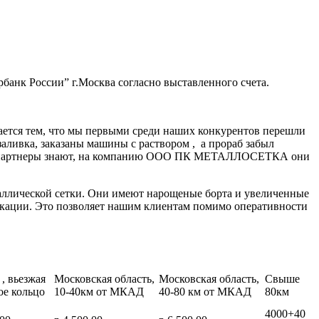
банк России” г.Москва согласно выставленного счета.
ается тем, что мы первыми среди наших конкурентов перешли
заливка, заказаны машины с раствором , а прораб забыл
нные партнеры знают, на компанию ООО ПК МЕТАЛЛОСЕТКА они
аллической сетки. Они имеют нарощеные борта и увеличенные
икации. Это позволяет нашим клиентам помимо оперативности
, вьезжая
Московская область,
Московская область,
Свыше
ое кольцо
10-40км от МКАД
40-80 км от МКАД
80км
4000+40