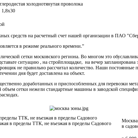
глеродистая холоднотянутая проволока
, 1,8х30
ой
ных средств на расчетный счет нашей организации в ПАО "Сбер
вляется в режиме реального времени.”
ической сетки московского региона. Во многом это обуславлив
дставьте ситуацию , на стройплощадке, на вечер запланирована 
ектировщик не правильно рассчитал количество. Наши постоя
 течении дня будет доставлена на объект.
ущественно доработанных и приспособленных для перевозки мет
ий объем сетки нежели стандартные машины в заводской специф
расходах.
 пределы ТТК, не въезжая в пределы Садового
Москва 
зжая в пределы ТТК, не въезжая в пределы Садового
в садов