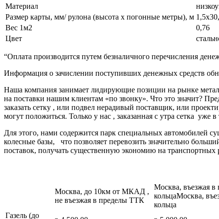
Материал
низкоу
Размер карты, мм/ рулона (высота х погонные метры), м
1,5х30
Вес 1м2
0,76
Цвет
стальн
“Оплата производится путем безналичного перечисления денеж
Информация о зачислении поступивших денежных средств обно
Наша компания занимает лидирующие позиции на рынке металл
на поставки нашим клиентам «по звонку». Что это значит? Пре
заказать сетку , или подвел нерадивый поставщик, или про
могут положиться. Только у нас , заказанная с утра сетка уже в
Для этого, нами содержится парк специальных автомобилей с
колесные базы, что позволяет перевозить значительно больш
поставок, получать существенную экономию на транспортных 
Москва, въезжая в
Москва, до 10км от МКАД ,
кольцаМосква, въе
не въезжая в пределы ТТК
кольца
Газель (до