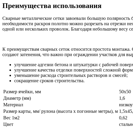
Преимущества использования
Сварные металлические сетки завоевали большую полярность б
необходимости раскроя полотно можно разрезать на отрезки н
одной или нескольких проволок. Благодаря небольшому весу с
К преимуществам сварных сеток относится простота монтажа. 
создают затенения, что важно при ограждении участков для 
улучшение адгезии бетона и штукатурки с рабочей повер
улучшение качества отделки поверхностей сложной форм
уменьшение расхода строительных растворов и смесей;
сокращение сроков строительства.
Размер ячейки, мм
50х50
Диаметр (мм)
1,6
Материал
низкоу
Размер карты, мм/ рулона (высота х погонные метры), м
1,5х45
Вес 1м2
0,62
Цвет
стальн