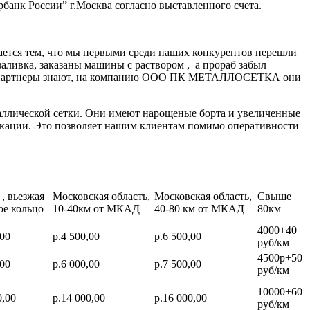
банк России” г.Москва согласно выставленного счета.
ается тем, что мы первыми среди наших конкурентов перешли
заливка, заказаны машины с раствором , а прораб забыл
нные партнеры знают, на компанию ООО ПК МЕТАЛЛОСЕТКА они
аллической сетки. Они имеют нарощеные борта и увеличенные
икации. Это позволяет нашим клиентам помимо оперативности
, вьезжая
Московская область,
Московская область,
Свыше
ое кольцо
10-40км от МКАД
40-80 км от МКАД
80км
4000+40
,00
р.4 500,00
р.6 500,00
руб/км
4500р+50
,00
р.6 000,00
р.7 500,00
руб/км
10000+60
0,00
р.14 000,00
р.16 000,00
руб/км