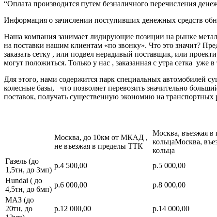
“Оплата производится путем безналичного перечисления денеж
Информация о зачислении поступивших денежных средств обно
Наша компания занимает лидирующие позиции на рынке металл
на поставки нашим клиентам «по звонку». Что это значит? Пре
заказать сетку , или подвел нерадивый поставщик, или про
могут положиться. Только у нас , заказанная с утра сетка уже в
Для этого, нами содержится парк специальных автомобилей с
колесные базы, что позволяет перевозить значительно больш
поставок, получать существенную экономию на транспортных 
Москва, въезжая в
Москва, до 10км от МКАД ,
кольцаМосква, въе
не въезжая в пределы ТТК
кольца
Газель (до
р.4 500,00
р.5 000,00
1,5тн, до 3мп)
Hundai ( до
р.6 000,00
р.8 000,00
4,5тн, до 6мп)
МАЗ (до
20тн, до
р.12 000,00
р.14 000,00