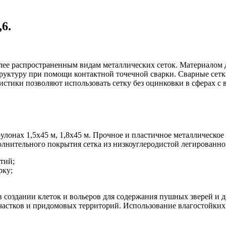
6.
лее распространенным видам металлических сеток. Материалом д
структуру при помощи контактной точечной сварки. Сварные се
стики позволяют использовать сетку без оцинковки в сферах с
улонах 1,5х45 м, 1,8х45 м. Прочное и пластичное металлическо
олнительного покрытия сетка из низкоуглеродистой легированно
тий;
рку;
я в создании клеток и вольеров для содержания пушных зверей и
астков и придомовых территорий. Использование влагостойких 