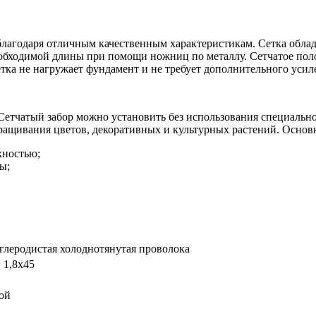
лагодаря отличным качественным характеристикам. Сетка облад
еобходимой длины при помощи ножниц по металлу. Сетчатое пол
етка не нагружает фундамент и не требует дополнительного уси
Сетчатый забор можно установить без использования специальн
выращивания цветов, декоративных и культурных растений. Осно
хностью;
ы;
глеродистая холоднотянутая проволока
, 1,8х45
ой