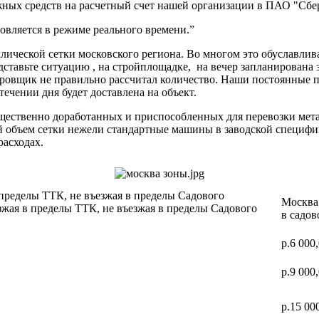
ных средств на расчетный счет нашей организации в ПАО "Сбер
вляется в режиме реального времени.”
ической сетки московского региона. Во многом это обуславлив
дставьте ситуацию , на стройплощадке, на вечер запланирована 
ектировщик не правильно рассчитал количество. Наши постоя
 течении дня будет доставлена на объект.
ущественно доработанных и приспособленных для перевозки мет
ий объем сетки нежели стандартные машины в заводской специф
расходах.
 пределы ТТК, не въезжая в пределы Садового
Москва 
зжая в пределы ТТК, не въезжая в пределы Садового
в садов
р.6 000
р.9 000
р.15 00