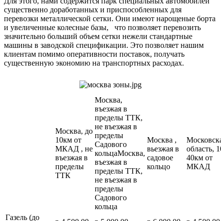
Для этого, нами содержится парк специальных автомобилей
существенно доработанных и приспособленных для
перевозки металлической сетки. Они имеют нарощеные борта
и увеличенные колесные базы, что позволяет перевозить
значительно больший объем сетки нежели стандартные
машины в заводской спецификации. Это позволяет нашим
клиентам помимо оперативности поставок, получать
существенную экономию на транспортных расходах.
Москва,
въезжая в
пределы ТТК,
не въезжая в
Москва, до
пределы
10км от
Москва ,
Московск
Садового
МКАД , не
вьезжая в
область, 1
кольцаМосква,
въезжая в
садовое
40км от
въезжая в
пределы
кольцо
МКАД
пределы ТТК,
ТТК
не въезжая в
пределы
Садового
кольца
Газель (до