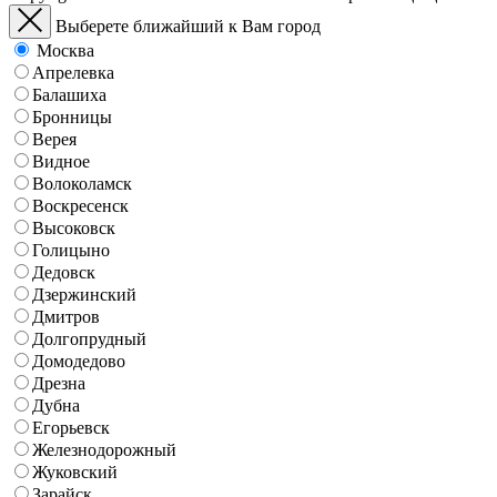
Выберете ближайший к Вам город
Москва
Апрелевка
Балашиха
Бронницы
Верея
Видное
Волоколамск
Воскресенск
Высоковск
Голицыно
Дедовск
Дзержинский
Дмитров
Долгопрудный
Домодедово
Дрезна
Дубна
Егорьевск
Железнодорожный
Жуковский
Зарайск