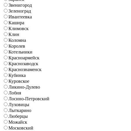
Звенигород
Зеленоград
Ивантеевка
Кашира
Климовск
Клин
Коломна
Королев
Котельники
Красноармейск
Краснозаводск
Краснознаменск
Кубинка
Куровское
Ликино-Дулево
Лобня
Лосино-Петровский
Луховицы
Лыткарино
Люберцы
Можайск
Московский