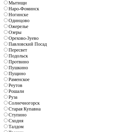
Мытищи
Наро-Фоминск
Ногинске
Одинцово
Ожерелье
Озеры
Орехово-Зуево
Павловский Посад
Пересвет
Подольск
Протвино
Пушкино
Пущино
Раменское
Реутов
Рошали
Руза
Солнечногорск
Старая Купавна
Ступино
Сходня
Талдом