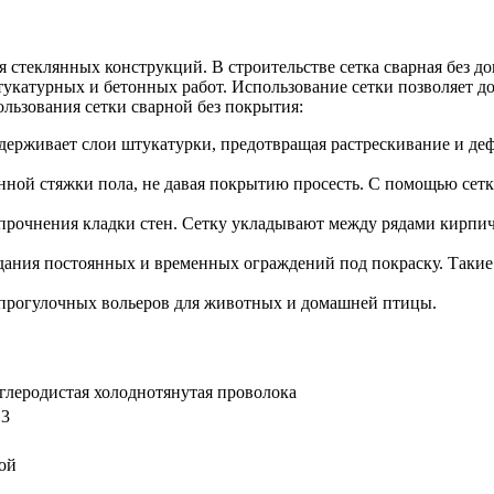
стеклянных конструкций. В строительстве сетка сварная без до
атурных и бетонных работ. Использование сетки позволяет доб
льзования сетки сварной без покрытия:
удерживает слои штукатурки, предотвращая растрескивание и д
нной стяжки пола, не давая покрытию просесть. С помощью се
упрочнения кладки стен. Сетку укладывают между рядами кирп
здания постоянных и временных ограждений под покраску. Таки
и прогулочных вольеров для животных и домашней птицы.
глеродистая холоднотянутая проволока
,3
ой