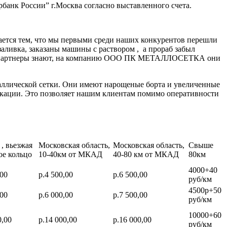
банк России” г.Москва согласно выставленного счета.
ается тем, что мы первыми среди наших конкурентов перешли
заливка, заказаны машины с раствором , а прораб забыл
нные партнеры знают, на компанию ООО ПК МЕТАЛЛОСЕТКА они
аллической сетки. Они имеют нарощеные борта и увеличенные
икации. Это позволяет нашим клиентам помимо оперативности
, вьезжая
Московская область,
Московская область,
Свыше
ое кольцо
10-40км от МКАД
40-80 км от МКАД
80км
4000+40
,00
р.4 500,00
р.6 500,00
руб/км
4500р+50
,00
р.6 000,00
р.7 500,00
руб/км
10000+60
0,00
р.14 000,00
р.16 000,00
руб/км