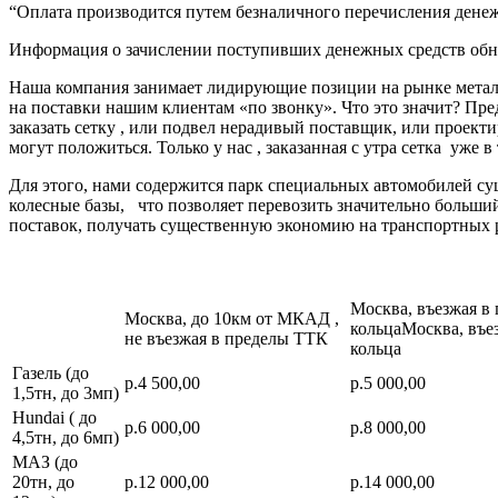
“Оплата производится путем безналичного перечисления денеж
Информация о зачислении поступивших денежных средств обно
Наша компания занимает лидирующие позиции на рынке металл
на поставки нашим клиентам «по звонку». Что это значит? Пре
заказать сетку , или подвел нерадивый поставщик, или про
могут положиться. Только у нас , заказанная с утра сетка уже в
Для этого, нами содержится парк специальных автомобилей с
колесные базы, что позволяет перевозить значительно больш
поставок, получать существенную экономию на транспортных 
Москва, въезжая в
Москва, до 10км от МКАД ,
кольцаМосква, въе
не въезжая в пределы ТТК
кольца
Газель (до
р.4 500,00
р.5 000,00
1,5тн, до 3мп)
Hundai ( до
р.6 000,00
р.8 000,00
4,5тн, до 6мп)
МАЗ (до
20тн, до
р.12 000,00
р.14 000,00