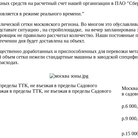
ных средств на расчетный счет нашей организации в ПАО "Сбер
вляется в режиме реального времени.”
ической сетки московского региона. Во многом это обуславлив
дставьте ситуацию , на стройплощадке, на вечер запланирована 
ектировщик не правильно рассчитал количество. Наши постоя
 течении дня будет доставлена на объект.
ущественно доработанных и приспособленных для перевозки мет
ий объем сетки нежели стандартные машины в заводской специф
расходах.
 пределы ТТК, не въезжая в пределы Садового
Москва 
зжая в пределы ТТК, не въезжая в пределы Садового
в садов
р.6 000
р.9 000
р.15 00