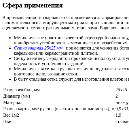
Сфера применения
В промышленности сварная сетка применяется для армирования 
вспомогательного армирующего материала при выполнении штук
сцепляемости сетки с различными материалами. Варианты испо
Металлическое полотно с ячеистой структурой надежно 
приобретает устойчивость к механическим воздействиям.
Сетка сварная 25х25 мм
применяется для усиления бето
кафельной или керамогранитной плиткой.
Сетку из низкоуглеродистой проволоки используют для 
надежность и устойчивость зданий.
Металлическая сетка в рулонах отлично подходит для со
повторное использование сетки.
В быту стальная сетка служит для изготовления клеток 
Размер ячейки, мм
25х25
Диаметр (мм)
2
Материал
низкоу
Размер карты, мм/ рулона (высота х погонные метры), м
0,9х33
Вес 1м2
1,9
Цвет
стальн