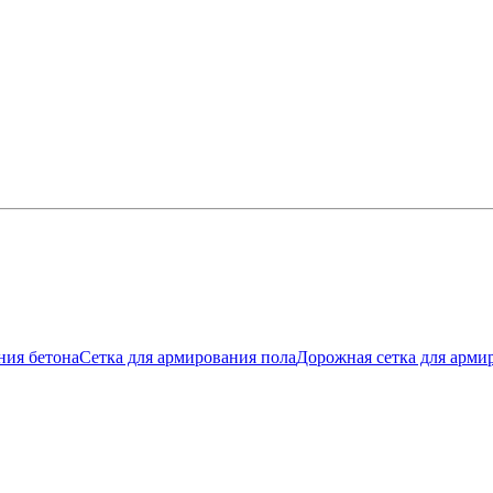
ния бетона
Сетка для армирования пола
Дорожная сетка для арми