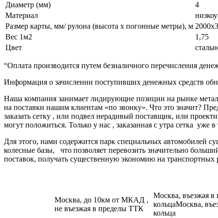
Диаметр (мм)
4
Материал
низкоу
Размер карты, мм/ рулона (высота х погонные метры), м
2000х3
Вес 1м2
1,75
Цвет
стальн
“Оплата производится путем безналичного перечисления денеж
Информация о зачислении поступивших денежных средств обно
Наша компания занимает лидирующие позиции на рынке металл
на поставки нашим клиентам «по звонку». Что это значит? Пре
заказать сетку , или подвел нерадивый поставщик, или про
могут положиться. Только у нас , заказанная с утра сетка уже в
Для этого, нами содержится парк специальных автомобилей с
колесные базы, что позволяет перевозить значительно больш
поставок, получать существенную экономию на транспортных 
Москва, въезжая в
Москва, до 10км от МКАД ,
кольцаМосква, въе
не въезжая в пределы ТТК
кольца