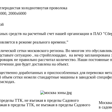
глеродистая холоднотянутая проволока
000, 2000х6000
ой
ных средств на расчетный счет нашей организации в ПАО "Сбер
вляется в режиме реального времени.”
ической сетки московского региона. Во многом это обуславлив
дставьте ситуацию , на стройплощадке, на вечер запланирована 
ектировщик не правильно рассчитал количество. Наши постоя
 течении дня будет доставлена на объект.
ущественно доработанных и приспособленных для перевозки мет
ий объем сетки нежели стандартные машины в заводской специф
расходах.
 пределы ТТК, не въезжая в пределы Садового
Москва 
зжая в пределы ТТК, не въезжая в пределы Садового
в садов