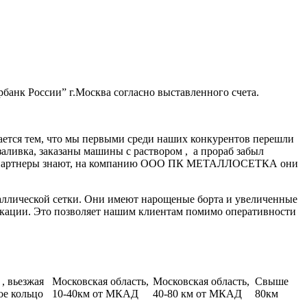
банк России” г.Москва согласно выставленного счета.
ается тем, что мы первыми среди наших конкурентов перешли
заливка, заказаны машины с раствором , а прораб забыл
нные партнеры знают, на компанию ООО ПК МЕТАЛЛОСЕТКА они
аллической сетки. Они имеют нарощеные борта и увеличенные
икации. Это позволяет нашим клиентам помимо оперативности
, вьезжая
Московская область,
Московская область,
Свыше
ое кольцо
10-40км от МКАД
40-80 км от МКАД
80км