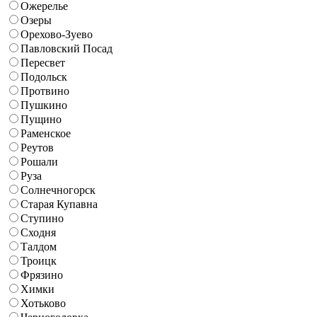
Ожерелье
Озеры
Орехово-Зуево
Павловский Посад
Пересвет
Подольск
Протвино
Пушкино
Пущино
Раменское
Реутов
Рошали
Руза
Солнечногорск
Старая Купавна
Ступино
Сходня
Талдом
Троицк
Фрязино
Химки
Хотьково