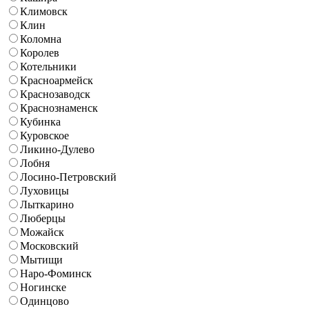
Климовск
Клин
Коломна
Королев
Котельники
Красноармейск
Краснозаводск
Краснознаменск
Кубинка
Куровское
Ликино-Дулево
Лобня
Лосино-Петровский
Луховицы
Лыткарино
Люберцы
Можайск
Московский
Мытищи
Наро-Фоминск
Ногинске
Одинцово