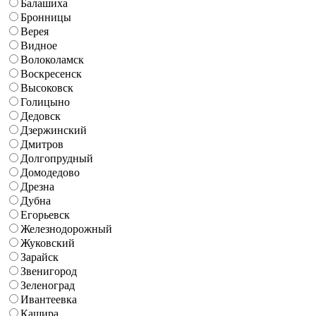
Балашиха
Бронницы
Верея
Видное
Волоколамск
Воскресенск
Высоковск
Голицыно
Дедовск
Дзержинский
Дмитров
Долгопрудный
Домодедово
Дрезна
Дубна
Егорьевск
Железнодорожный
Жуковский
Зарайск
Звенигород
Зеленоград
Ивантеевка
Кашира