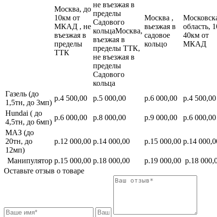
не въезжая в
Москва, до
пределы
10км от
Москва ,
Московск
Садового
МКАД , не
вьезжая в
область, 1
кольцаМосква,
въезжая в
садовое
40км от
въезжая в
пределы
кольцо
МКАД
пределы ТТК,
ТТК
не въезжая в
пределы
Садового
кольца
Газель (до
р.4 500,00
р.5 000,00
р.6 000,00
р.4 500,00
1,5тн, до 3мп)
Hundai ( до
р.6 000,00
р.8 000,00
р.9 000,00
р.6 000,00
4,5тн, до 6мп)
МАЗ (до
20тн, до
р.12 000,00
р.14 000,00
р.15 000,00
р.14 000,0
12мп)
Манипулятор
р.15 000,00
р.18 000,00
р.19 000,00
р.18 000,
Оставьте отзыв о товаре