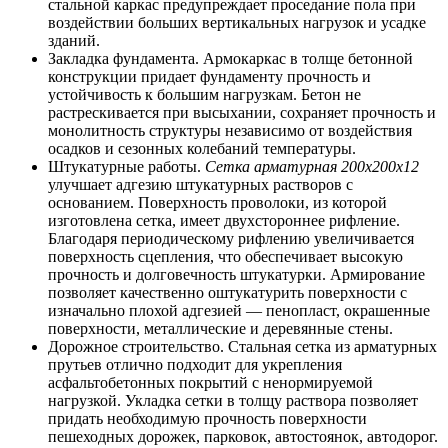
стальной каркас предупреждает проседание пола при
воздействии больших вертикальных нагрузок и усадке
зданий.
Закладка фундамента. Армокаркас в толще бетонной
конструкции придает фундаменту прочность и
устойчивость к большим нагрузкам. Бетон не
растрескивается при высыхании, сохраняет прочность и
монолитность структуры независимо от воздействия
осадков и сезонных колебаний температуры.
Штукатурные работы.
Сетка арматурная 200х200х12
улучшает адгезию штукатурных растворов с
основанием. Поверхность проволоки, из которой
изготовлена сетка, имеет двухстороннее рифление.
Благодаря периодическому рифлению увеличивается
поверхность сцепления, что обеспечивает высокую
прочность и долговечность штукатурки. Армирование
позволяет качественно оштукатурить поверхности с
изначально плохой адгезией — пенопласт, окрашенные
поверхности, металлические и деревянные стены.
Дорожное строительство. Стальная сетка из арматурных
прутьев отлично подходит для укрепления
асфальтобетонных покрытий с ненормируемой
нагрузкой. Укладка сетки в толщу раствора позволяет
придать необходимую прочность поверхности
пешеходных дорожек, парковок, автостоянок, автодорог.