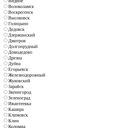
Видное
Волоколамск
Воскресенск
Высоковск
Голицыно
Дедовск
Дзержинский
Дмитров
Долгопрудный
Домодедово
Дрезна
Дубна
Егорьевск
Железнодорожный
Жуковский
Зарайск
Звенигород
Зеленоград
Ивантеевка
Кашира
Климовск
Клин
Коломна