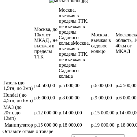
Москва,
въезжая в
пределы ТТК,
не въезжая в
Москва, до
пределы
10км от
Москва ,
Московск
Садового
МКАД , не
вьезжая в
область, 1
кольцаМосква,
въезжая в
садовое
40км от
въезжая в
пределы
кольцо
МКАД
пределы ТТК,
ТТК
не въезжая в
пределы
Садового
кольца
Газель (до
р.4 500,00
р.5 000,00
р.6 000,00
р.4 500,00
1,5тн, до 3мп)
Hundai ( до
р.6 000,00
р.8 000,00
р.9 000,00
р.6 000,00
4,5тн, до 6мп)
МАЗ (до
20тн, до
р.12 000,00
р.14 000,00
р.15 000,00
р.14 000,0
12мп)
Манипулятор
р.15 000,00
р.18 000,00
р.19 000,00
р.18 000,
Оставьте отзыв о товаре