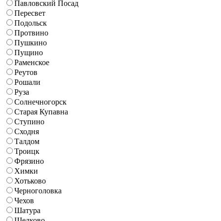
Павловский Посад
Пересвет
Подольск
Протвино
Пушкино
Пущино
Раменское
Реутов
Рошали
Руза
Солнечногорск
Старая Купавна
Ступино
Сходня
Талдом
Троицк
Фрязино
Химки
Хотьково
Черноголовка
Чехов
Шатура
Щелково