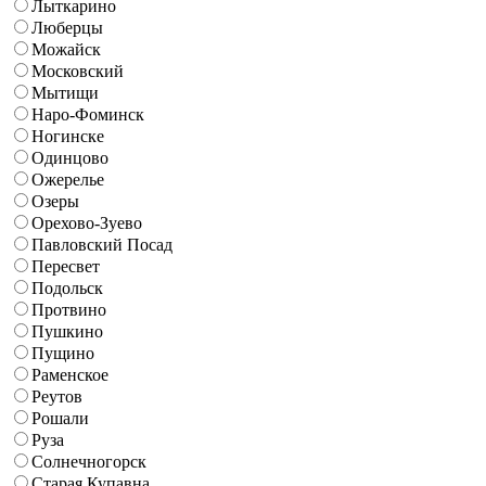
Лыткарино
Люберцы
Можайск
Московский
Мытищи
Наро-Фоминск
Ногинске
Одинцово
Ожерелье
Озеры
Орехово-Зуево
Павловский Посад
Пересвет
Подольск
Протвино
Пушкино
Пущино
Раменское
Реутов
Рошали
Руза
Солнечногорск
Старая Купавна