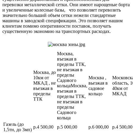
перевозки металлической сетки. Они имеют нарощеные борта
и увеличенные колесные базы, что позволяет перевозить
значительно больший объем сетки нежели стандартные
машины в заводской спецификации. Это позволяет нашим
клиентам помимо оперативности поставок, получать
существенную экономию на транспортных расходах.
Москва,
въезжая в
пределы ТТК,
не въезжая в
Москва, до
пределы
10км от
Москва ,
Московск
Садового
МКАД , не
вьезжая в
область, 1
кольцаМосква,
въезжая в
садовое
40км от
въезжая в
пределы
кольцо
МКАД
пределы ТТК,
ТТК
не въезжая в
пределы
Садового
кольца
Газель (до
р.4 500,00
р.5 000,00
р.6 000,00
р.4 500,00
1,5тн, до 3мп)