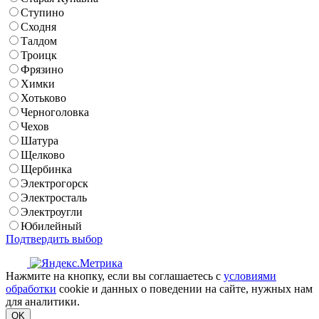
Ступино
Сходня
Талдом
Троицк
Фрязино
Химки
Хотьково
Черноголовка
Чехов
Шатура
Щелково
Щербинка
Электрогорск
Электросталь
Электроугли
Юбилейный
Подтвердить выбор
Нажмите на кнопку, если вы соглашаетесь с
условиями
обработки
cookie и данных о поведении на сайте, нужных нам
для аналитики.
OK