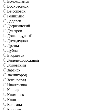
Волоколамск
Воскресенск
Высоковск
Голицыно
Дедовск
Дзержинский
Дмитров
Долгопрудный
Домодедово
Дрезна
Дубна
Егорьевск
Железнодорожный
Жуковский
Зарайск
Звенигород
Зеленоград
Ивантеевка
Кашира
Климовск
Клин
Коломна
Королев