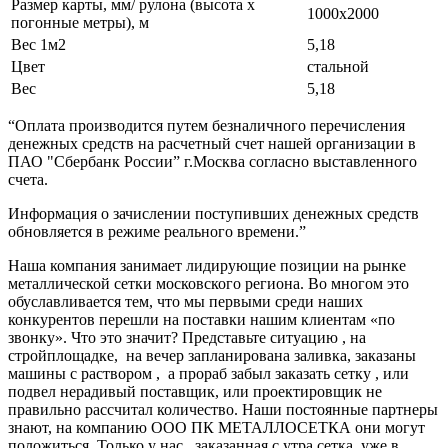
Размер карты, мм/ рулона (высота х
1000х2000
погонные метры), м
Вес 1м2
5,18
Цвет
стальной
Вес
5,18
“Оплата производится путем безналичного перечисления
денежных средств на расчетный счет нашей организации в
ПАО "Сбербанк России” г.Москва согласно выставленного
счета.
Информация о зачислении поступивших денежных средств
обновляется в режиме реального времени.”
Наша компания занимает лидирующие позиции на рынке
металлической сетки московского региона. Во многом это
обуславливается тем, что мы первыми среди наших
конкурентов перешли на поставки нашим клиентам «по
звонку». Что это значит? Представьте ситуацию , на
стройплощадке, на вечер запланирована заливка, заказаны
машины с раствором , а прораб забыл заказать сетку , или
подвел нерадивый поставщик, или проектировщик не
правильно рассчитал количество. Наши постоянные партнеры
знают, на компанию ООО ПК МЕТАЛЛОСЕТКА они могут
положиться. Только у нас , заказанная с утра сетка уже в