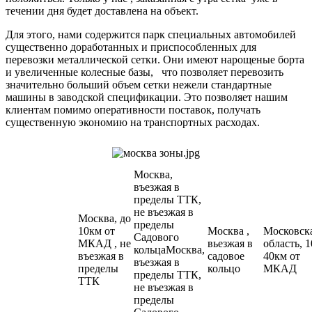
течении дня будет доставлена на объект.
Для этого, нами содержится парк специальных автомобилей
существенно доработанных и приспособленных для
перевозки металлической сетки. Они имеют нарощеные борта
и увеличенные колесные базы, что позволяет перевозить
значительно больший объем сетки нежели стандартные
машины в заводской спецификации. Это позволяет нашим
клиентам помимо оперативности поставок, получать
существенную экономию на транспортных расходах.
Москва,
въезжая в
пределы ТТК,
не въезжая в
Москва, до
пределы
10км от
Москва ,
Московск
Садового
МКАД , не
вьезжая в
область, 1
кольцаМосква,
въезжая в
садовое
40км от
въезжая в
пределы
кольцо
МКАД
пределы ТТК,
ТТК
не въезжая в
пределы