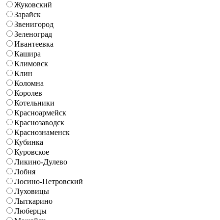
Жуковский
Зарайск
Звенигород
Зеленоград
Ивантеевка
Кашира
Климовск
Клин
Коломна
Королев
Котельники
Красноармейск
Краснозаводск
Краснознаменск
Кубинка
Куровское
Ликино-Дулево
Лобня
Лосино-Петровский
Луховицы
Лыткарино
Люберцы