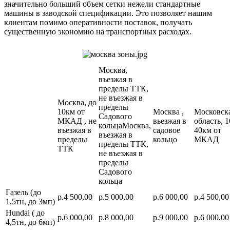
значительно больший объем сетки нежели стандартные
машины в заводской спецификации. Это позволяет нашим
клиентам помимо оперативности поставок, получать
существенную экономию на транспортных расходах.
Москва,
въезжая в
пределы ТТК,
не въезжая в
Москва, до
пределы
10км от
Москва ,
Московск
Садового
МКАД , не
вьезжая в
область, 1
кольцаМосква,
въезжая в
садовое
40км от
въезжая в
пределы
кольцо
МКАД
пределы ТТК,
ТТК
не въезжая в
пределы
Садового
кольца
Газель (до
р.4 500,00
р.5 000,00
р.6 000,00
р.4 500,00
1,5тн, до 3мп)
Hundai ( до
р.6 000,00
р.8 000,00
р.9 000,00
р.6 000,00
4,5тн, до 6мп)