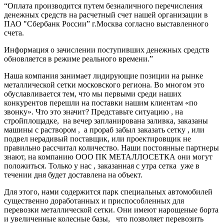
“Оплата производится путем безналичного перечисления
денежных средств на расчетный счет нашей организации в
ПАО "Сбербанк России” г.Москва согласно выставленного
счета.
Информация о зачислении поступивших денежных средств
обновляется в режиме реального времени.”
Наша компания занимает лидирующие позиции на рынке
металлической сетки московского региона. Во многом это
обуславливается тем, что мы первыми среди наших
конкурентов перешли на поставки нашим клиентам «по
звонку». Что это значит? Представьте ситуацию , на
стройплощадке, на вечер запланирована заливка, заказаны
машины с раствором , а прораб забыл заказать сетку , или
подвел нерадивый поставщик, или проектировщик не
правильно рассчитал количество. Наши постоянные партнеры
знают, на компанию ООО ПК МЕТАЛЛОСЕТКА они могут
положиться. Только у нас , заказанная с утра сетка уже в
течении дня будет доставлена на объект.
Для этого, нами содержится парк специальных автомобилей
существенно доработанных и приспособленных для
перевозки металлической сетки. Они имеют нарощеные борта
и увеличенные колесные базы, что позволяет перевозить