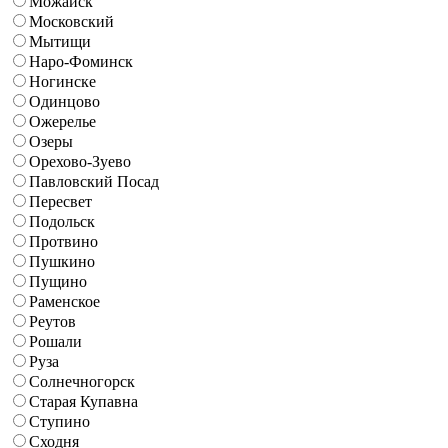
Можайск
Московский
Мытищи
Наро-Фоминск
Ногинске
Одинцово
Ожерелье
Озеры
Орехово-Зуево
Павловский Посад
Пересвет
Подольск
Протвино
Пушкино
Пущино
Раменское
Реутов
Рошали
Руза
Солнечногорск
Старая Купавна
Ступино
Сходня