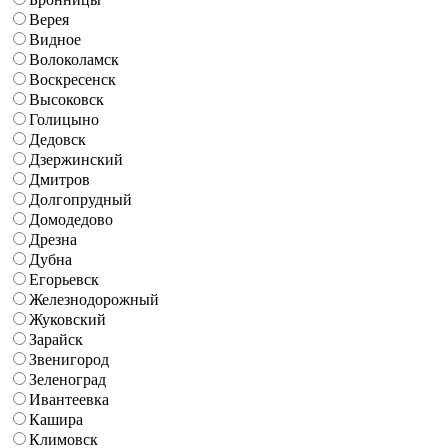
Верея
Видное
Волоколамск
Воскресенск
Высоковск
Голицыно
Дедовск
Дзержинский
Дмитров
Долгопрудный
Домодедово
Дрезна
Дубна
Егорьевск
Железнодорожный
Жуковский
Зарайск
Звенигород
Зеленоград
Ивантеевка
Кашира
Климовск