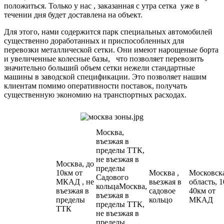
положиться. Только у нас , заказанная с утра сетка уже в
течении дня будет доставлена на объект.
Для этого, нами содержится парк специальных автомобилей
существенно доработанных и приспособленных для
перевозки металлической сетки. Они имеют нарощеные борта
и увеличенные колесные базы, что позволяет перевозить
значительно больший объем сетки нежели стандартные
машины в заводской спецификации. Это позволяет нашим
клиентам помимо оперативности поставок, получать
существенную экономию на транспортных расходах.
Москва,
въезжая в
пределы ТТК,
не въезжая в
Москва, до
пределы
10км от
Москва ,
Московск
Садового
МКАД , не
вьезжая в
область, 1
кольцаМосква,
въезжая в
садовое
40км от
въезжая в
пределы
кольцо
МКАД
пределы ТТК,
ТТК
не въезжая в
пределы