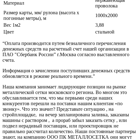
нержавеющая
Материал
проволока
Размер карты, мм/ рулона (высота х
1000х2000
погонные метры), м
Вес 1м2
3,88
Цвет
стальной
“Оплата производится путем безналичного перечисления
денежных средств на расчетный счет нашей организации в
ПАО "Сбербанк России” г.Москва согласно выставленного
счета.
Информация о зачислении поступивших денежных средств
обновляется в режиме реального времени.”
Наша компания занимает лидирующие позиции на рынке
металлической сетки московского региона. Во многом это
обуславливается тем, что мы первыми среди наших
конкурентов перешли на поставки нашим клиентам «по
звонку». Что это значит? Представьте ситуацию , на
стройплощадке, на вечер запланирована заливка, заказаны
машины с раствором , а прораб забыл заказать сетку , или
подвел нерадивый поставщик, или проектировщик не
правильно рассчитал количество. Наши постоянные партнеры
знают, на компанию ООО ПК МЕТАЛЛОСЕТКА они могут