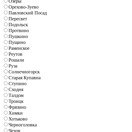
Озеры
Орехово-Зуево
Павловский Посад
Пересвет
Подольск
Протвино
Пушкино
Пущино
Раменское
Реутов
Рошали
Руза
Солнечногорск
Старая Купавна
Ступино
Сходня
Талдом
Троицк
Фрязино
Химки
Хотьково
Черноголовка
Чехов