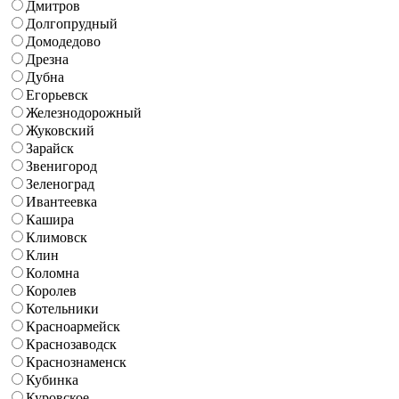
Дмитров
Долгопрудный
Домодедово
Дрезна
Дубна
Егорьевск
Железнодорожный
Жуковский
Зарайск
Звенигород
Зеленоград
Ивантеевка
Кашира
Климовск
Клин
Коломна
Королев
Котельники
Красноармейск
Краснозаводск
Краснознаменск
Кубинка
Куровское