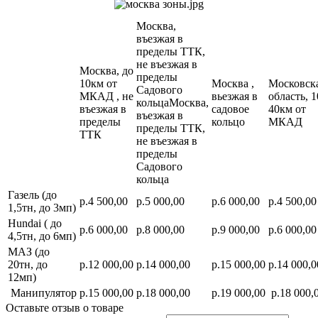
Москва,
въезжая в
пределы ТТК,
не въезжая в
Москва, до
пределы
10км от
Москва ,
Московск
Садового
МКАД , не
вьезжая в
область, 1
кольцаМосква,
въезжая в
садовое
40км от
въезжая в
пределы
кольцо
МКАД
пределы ТТК,
ТТК
не въезжая в
пределы
Садового
кольца
Газель (до
р.4 500,00
р.5 000,00
р.6 000,00
р.4 500,00
1,5тн, до 3мп)
Hundai ( до
р.6 000,00
р.8 000,00
р.9 000,00
р.6 000,00
4,5тн, до 6мп)
МАЗ (до
20тн, до
р.12 000,00
р.14 000,00
р.15 000,00
р.14 000,0
12мп)
Манипулятор
р.15 000,00
р.18 000,00
р.19 000,00
р.18 000,
Оставьте отзыв о товаре