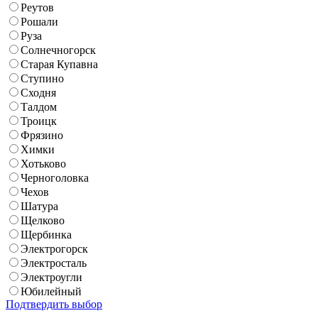
Реутов
Рошали
Руза
Солнечногорск
Старая Купавна
Ступино
Сходня
Талдом
Троицк
Фрязино
Химки
Хотьково
Черноголовка
Чехов
Шатура
Щелково
Щербинка
Электрогорск
Электросталь
Электроугли
Юбилейный
Подтвердить выбор