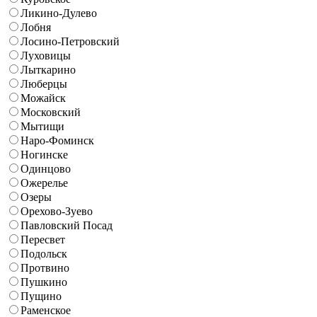
Ликино-Дулево
Лобня
Лосино-Петровский
Луховицы
Лыткарино
Люберцы
Можайск
Московский
Мытищи
Наро-Фоминск
Ногинске
Одинцово
Ожерелье
Озеры
Орехово-Зуево
Павловский Посад
Пересвет
Подольск
Протвино
Пушкино
Пущино
Раменское