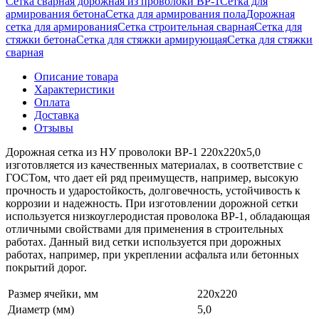
Сетка сварная дорожная из проволоки ВР-1
Сетка для
армирования бетона
Сетка для армирования пола
Дорожная
сетка для армирования
Сетка строительная сварная
Сетка для
стяжки бетона
Сетка для стяжки армирующая
Сетка для стяжки
сварная
Описание товара
Характеристики
Оплата
Доставка
Отзывы
Дорожная сетка из НУ проволоки ВР-1 220х220х5,0
изготовляется из качественных материалах, в соответствие с
ГОСТом, что дает ей ряд преимуществ, например, высокую
прочность и ударостойкость, долговечность, устойчивость к
коррозии и надежность. При изготовлении дорожной сетки
используется низкоуглеродистая проволока ВР-1, обладающая
отличными свойствами для применения в строительных
работах. Данный вид сетки используется при дорожных
работах, например, при укреплении асфальта или бетонных
покрытий дорог.
Размер ячейки, мм
220х220
Диаметр (мм)
5,0