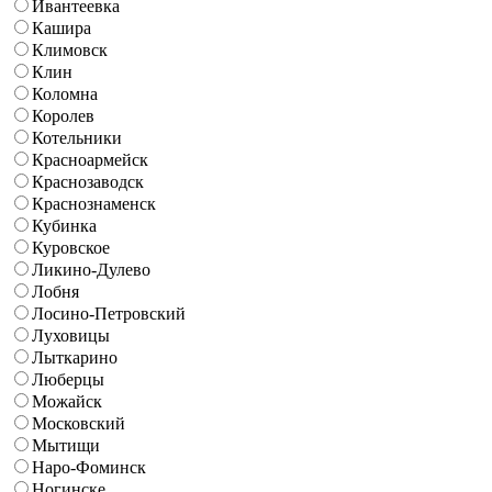
Ивантеевка
Кашира
Климовск
Клин
Коломна
Королев
Котельники
Красноармейск
Краснозаводск
Краснознаменск
Кубинка
Куровское
Ликино-Дулево
Лобня
Лосино-Петровский
Луховицы
Лыткарино
Люберцы
Можайск
Московский
Мытищи
Наро-Фоминск
Ногинске