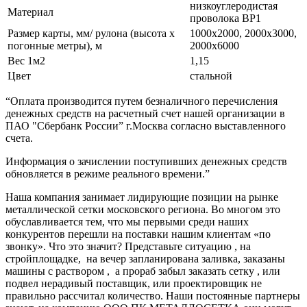
низкоуглеродистая
Материал
проволока ВР1
Размер карты, мм/ рулона (высота х
1000х2000, 2000х3000,
погонные метры), м
2000х6000
Вес 1м2
1,15
Цвет
стальной
“Оплата производится путем безналичного перечисления
денежных средств на расчетный счет нашей организации в
ПАО "Сбербанк России” г.Москва согласно выставленного
счета.
Информация о зачислении поступивших денежных средств
обновляется в режиме реального времени.”
Наша компания занимает лидирующие позиции на рынке
металлической сетки московского региона. Во многом это
обуславливается тем, что мы первыми среди наших
конкурентов перешли на поставки нашим клиентам «по
звонку». Что это значит? Представьте ситуацию , на
стройплощадке, на вечер запланирована заливка, заказаны
машины с раствором , а прораб забыл заказать сетку , или
подвел нерадивый поставщик, или проектировщик не
правильно рассчитал количество. Наши постоянные партнеры