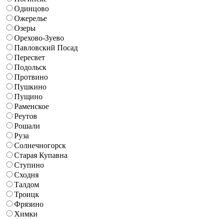
Одинцово
Ожерелье
Озеры
Орехово-Зуево
Павловский Посад
Пересвет
Подольск
Протвино
Пушкино
Пущино
Раменское
Реутов
Рошали
Руза
Солнечногорск
Старая Купавна
Ступино
Сходня
Талдом
Троицк
Фрязино
Химки