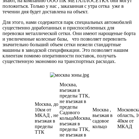
знают, на компанию ООО ПК МЕТАЛЛОСЕТКА они могут
положиться. Только у нас , заказанная с утра сетка уже в
течении дня будет доставлена на объект.
Для этого, нами содержится парк специальных автомобилей
существенно доработанных и приспособленных для
перевозки металлической сетки. Они имеют нарощеные борта
и увеличенные колесные базы, что позволяет перевозить
значительно больший объем сетки нежели стандартные
машины в заводской спецификации. Это позволяет нашим
клиентам помимо оперативности поставок, получать
существенную экономию на транспортных расходах.
Москва,
въезжая в
пределы ТТК,
не въезжая в
Москва, до
пределы
10км от
Москва ,
Московск
Садового
МКАД , не
вьезжая в
область, 1
кольцаМосква,
въезжая в
садовое
40км от
въезжая в
пределы
кольцо
МКАД
пределы ТТК,
ТТК
не въезжая в