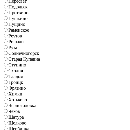
Пересвет
Подольск
Протвино
Пушкино
Пущино
Раменское
Реутов
Рошали
Руза
Солнечногорск
Старая Купавна
Ступино
Сходня
Талдом
Троицк
Фрязино
Химки
Хотьково
Черноголовка
Чехов
Шатура
Щелково
Щербинка