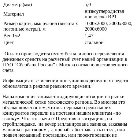
Диаметр (мм)
5,0
низкоуглеродистая
Материал
проволока ВР1
Размер карты, мм/ рулона (высота х
1000х2000, 2000х3000,
погонные метры), м
2000х6000
Вес 1м2
1,47
Цвет
стальной
“Оплата производится путем безналичного перечисления
денежных средств на расчетный счет нашей организации в
ПАО "Сбербанк России” г.Москва согласно выставленного
счета.
Информация о зачислении поступивших денежных средств
обновляется в режиме реального времени.”
Наша компания занимает лидирующие позиции на рынке
металлической сетки московского региона. Во многом это
обуславливается тем, что мы первыми среди наших
конкурентов перешли на поставки нашим клиентам «по
звонку». Что это значит? Представьте ситуацию , на
стройплощадке, на вечер запланирована заливка, заказаны
машины с раствором , а прораб забыл заказать сетку , или
подвел нерадивый поставщик, или проектировщик не