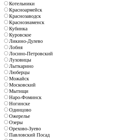
Котельники
Красноармейск
Краснозаводск
Краснознаменск
Кубинка
Куровское
Ликино-Дулево
Лобня
Лосино-Петровский
Луховицы
Лыткарино
Люберцы
Можайск
Московский
Мытищи
Наро-Фоминск
Ногинске
Одинцово
Ожерелье
Озеры
Орехово-Зуево
Павловский Посад