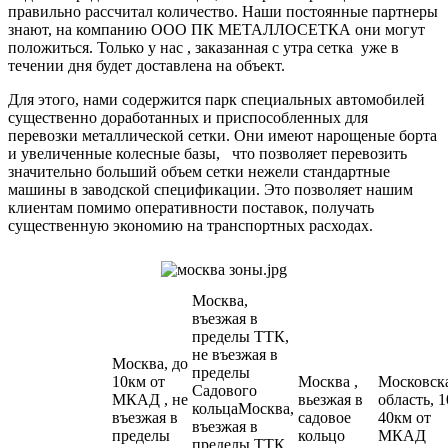
правильно рассчитал количество. Наши постоянные партнеры
знают, на компанию ООО ПК МЕТАЛЛОСЕТКА они могут
положиться. Только у нас , заказанная с утра сетка уже в
течении дня будет доставлена на объект.
Для этого, нами содержится парк специальных автомобилей
существенно доработанных и приспособленных для
перевозки металлической сетки. Они имеют нарощеные борта
и увеличенные колесные базы, что позволяет перевозить
значительно больший объем сетки нежели стандартные
машины в заводской спецификации. Это позволяет нашим
клиентам помимо оперативности поставок, получать
существенную экономию на транспортных расходах.
Москва,
въезжая в
пределы ТТК,
не въезжая в
Москва, до
пределы
10км от
Москва ,
Московск
Садового
МКАД , не
вьезжая в
область, 1
кольцаМосква,
въезжая в
садовое
40км от
въезжая в
пределы
кольцо
МКАД
пределы ТТК,