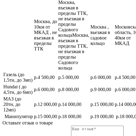
Москва,
въезжая в
пределы ТТК,
не въезжая в
Москва, до
пределы
10км от
Москва ,
Московск
Садового
МКАД , не
вьезжая в
область, 1
кольцаМосква,
въезжая в
садовое
40км от
въезжая в
пределы
кольцо
МКАД
пределы ТТК,
ТТК
не въезжая в
пределы
Садового
кольца
Газель (до
р.4 500,00
р.5 000,00
р.6 000,00
р.4 500,00
1,5тн, до 3мп)
Hundai ( до
р.6 000,00
р.8 000,00
р.9 000,00
р.6 000,00
4,5тн, до 6мп)
МАЗ (до
20тн, до
р.12 000,00
р.14 000,00
р.15 000,00
р.14 000,0
12мп)
Манипулятор
р.15 000,00
р.18 000,00
р.19 000,00
р.18 000,
Оставьте отзыв о товаре