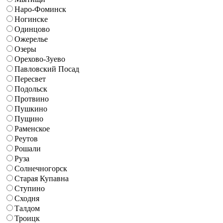
Наро-Фоминск
Ногинске
Одинцово
Ожерелье
Озеры
Орехово-Зуево
Павловский Посад
Пересвет
Подольск
Протвино
Пушкино
Пущино
Раменское
Реутов
Рошали
Руза
Солнечногорск
Старая Купавна
Ступино
Сходня
Талдом
Троицк