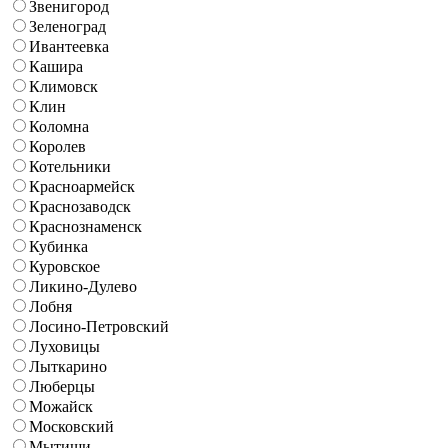
Звенигород
Зеленоград
Ивантеевка
Кашира
Климовск
Клин
Коломна
Королев
Котельники
Красноармейск
Краснозаводск
Краснознаменск
Кубинка
Куровское
Ликино-Дулево
Лобня
Лосино-Петровский
Луховицы
Лыткарино
Люберцы
Можайск
Московский
Мытищи