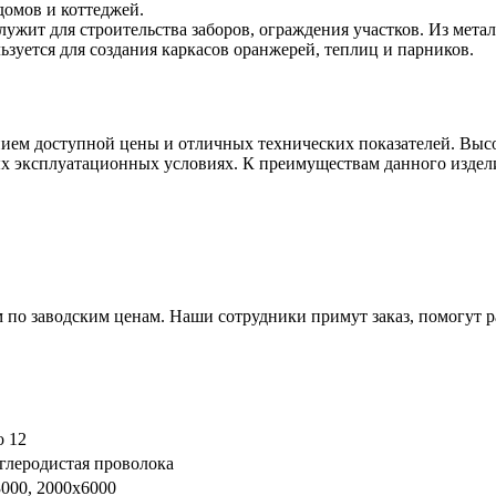
омов и коттеджей.
служит для строительства заборов, ограждения участков. Из мет
зуется для создания каркасов оранжерей, теплиц и парников.
нием доступной цены и отличных технических показателей. Выс
ых эксплуатационных условиях. К преимуществам данного издел
 по заводским ценам. Наши сотрудники примут заказ, помогут р
о 12
глеродистая проволока
000, 2000х6000