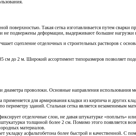
ользования.
ной поверхностью. Такая сетка изготавливается путем сварки п
и не подвержены деформации, выдерживают большие нагрузки н
чшает сцепление отделочных и строительных растворов с основ
35 см до 2 м. Широкий ассортимент типоразмеров позволяет по
 и диаметра проволоки. Основные направления использования м
ка применяется для армирования кладки из кирпича и других к
 по периметру зданий. Стальная сетка является незаменимым ма
иксирует отделочные слои, не давая штукатурке «поплыть» или 
 штукатурки толщиной более 2 см. Помимо этого появляется воз
нородных материалов.
т укладку асфальтобетона более быстрой и качественной. С по