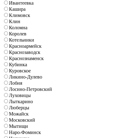
Ивантеевка
Кашира
Климовск
Клин
Коломна
Королев
Котельники
Красноармейск
Краснозаводск
Краснознаменск
Кубинка
Куровское
Ликино-Дулево
Лобня
Лосино-Петровский
Луховицы
Лыткарино
Люберцы
Можайск
Московский
Мытищи
Наро-Фоминск