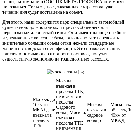
знают, на компанию ООО ПК МЕТАЛЛОСЕТКА они могут
положиться. Только у нас , заказанная с утра сетка уже в
течении дня будет доставлена на объект.
Для этого, нами содержится парк специальных автомобилей
существенно доработанных и приспособленных для
перевозки металлической сетки. Они имеют нарощеные борта
и увеличенные колесные базы, что позволяет перевозить
значительно больший объем сетки нежели стандартные
машины в заводской спецификации. Это позволяет нашим
клиентам помимо оперативности поставок, получать
существенную экономию на транспортных расходах.
Москва,
въезжая в
пределы ТТК,
не въезжая в
Москва, до
пределы
10км от
Москва ,
Московск
Садового
МКАД , не
вьезжая в
область, 1
кольцаМосква,
въезжая в
садовое
40км от
въезжая в
пределы
кольцо
МКАД
пределы ТТК,
ТТК
не въезжая в