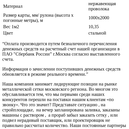
нержавеющая
Материал
проволока
Размер карты, мм/ рулона (высота х
1000х2000
погонные метры), м
Вес 1м2
10,35
Цвет
стальной
“Оплата производится путем безналичного перечисления
денежных средств на расчетный счет нашей организации в
ПАО "Сбербанк России” г.Москва согласно выставленного
счета.
Информация о зачислении поступивших денежных средств
обновляется в режиме реального времени.”
Наша компания занимает лидирующие позиции на рынке
металлической сетки московского региона. Во многом это
обуславливается тем, что мы первыми среди наших
конкурентов перешли на поставки нашим клиентам «по
звонку». Что это значит? Представьте ситуацию , на
стройплощадке, на вечер запланирована заливка, заказаны
машины с раствором , а прораб забыл заказать сетку , или
подвел нерадивый поставщик, или проектировщик не
правильно рассчитал количество. Наши постоянные партнеры