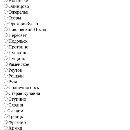
Ногинске
Одинцово
Ожерелье
Озеры
Орехово-Зуево
Павловский Посад
Пересвет
Подольск
Протвино
Пушкино
Пущино
Раменское
Реутов
Рошали
Руза
Солнечногорск
Старая Купавна
Ступино
Сходня
Талдом
Троицк
Фрязино
Химки