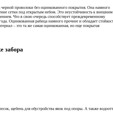
з черной проволоки без оцинкованного покрытия. Она намного
ение сетки под открытым небом. Это неустойчивость к внешним
ением. Что в свою очередь способствует преждевременному
года. Оцинкованная рабица намного прочнее и обладает стойкос
риал – это та же самая оцинкованная, но еще покрытая
е забора
ь песок, щебень для обустройства явок под опоры. А также вод