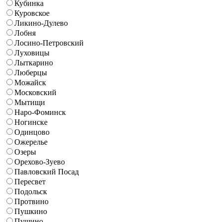
Кубинка
Куровское
Ликино-Дулево
Лобня
Лосино-Петровский
Луховицы
Лыткарино
Люберцы
Можайск
Московский
Мытищи
Наро-Фоминск
Ногинске
Одинцово
Ожерелье
Озеры
Орехово-Зуево
Павловский Посад
Пересвет
Подольск
Протвино
Пушкино
Пущино