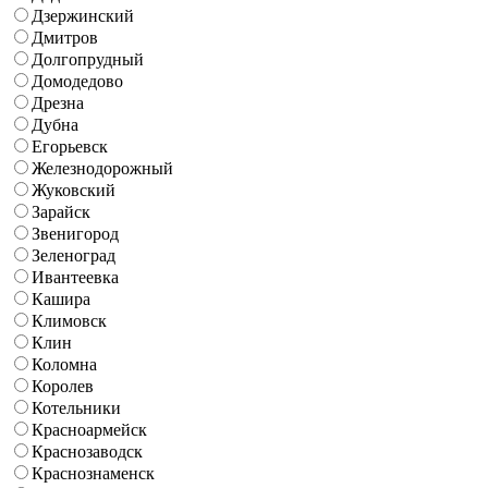
Дзержинский
Дмитров
Долгопрудный
Домодедово
Дрезна
Дубна
Егорьевск
Железнодорожный
Жуковский
Зарайск
Звенигород
Зеленоград
Ивантеевка
Кашира
Климовск
Клин
Коломна
Королев
Котельники
Красноармейск
Краснозаводск
Краснознаменск