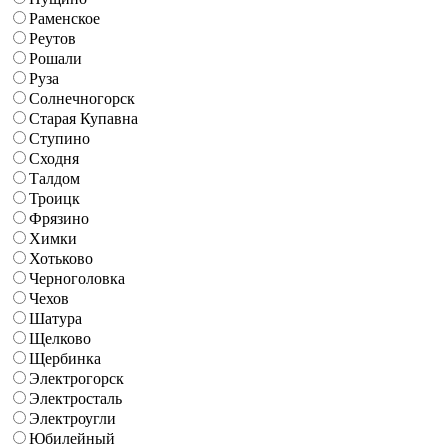
Раменское
Реутов
Рошали
Руза
Солнечногорск
Старая Купавна
Ступино
Сходня
Талдом
Троицк
Фрязино
Химки
Хотьково
Черноголовка
Чехов
Шатура
Щелково
Щербинка
Электрогорск
Электросталь
Электроугли
Юбилейный