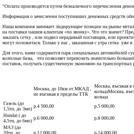
“Оплата производится путем безналичного перечисления денеж
Информация о зачислении поступивших денежных средств обно
Наша компания занимает лидирующие позиции на рынке металл
на поставки нашим клиентам «по звонку». Что это значит? Пре
заказать сетку , или подвел нерадивый поставщик, или про
могут положиться. Только у нас , заказанная с утра сетка уже в
Для этого, нами содержится парк специальных автомобилей с
колесные базы, что позволяет перевозить значительно больш
поставок, получать существенную экономию на транспортных 
Москва, въезжая в
Москва, до 10км от МКАД ,
кольцаМосква, въе
не въезжая в пределы ТТК
кольца
Газель (до
р.4 500,00
р.5 000,00
1,5тн, до 3мп)
Hundai ( до
р.6 000,00
р.8 000,00
4,5тн, до 6мп)
МАЗ (до
20тн, до
р.12 000,00
р.14 000,00