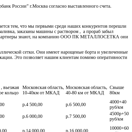
банк России” г.Москва согласно выставленного счета.
ается тем, что мы первыми среди наших конкурентов перешли
заливка, заказаны машины с раствором , а прораб забыл
нные партнеры знают, на компанию ООО ПК МЕТАЛЛОСЕТКА они
аллической сетки. Они имеют нарощеные борта и увеличенные
икации. Это позволяет нашим клиентам помимо оперативности
, вьезжая
Московская область,
Московская область,
Свыше
ое кольцо
10-40км от МКАД
40-80 км от МКАД
80км
4000+40
,00
р.4 500,00
р.6 500,00
руб/км
4500р+50
,00
р.6 000,00
р.7 500,00
руб/км
10000+60
0,00
р.14 000,00
р.16 000,00