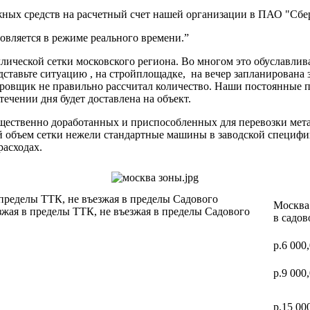
ных средств на расчетный счет нашей организации в ПАО "Сбер
вляется в режиме реального времени.”
ической сетки московского региона. Во многом это обуславлив
дставьте ситуацию , на стройплощадке, на вечер запланирована 
ектировщик не правильно рассчитал количество. Наши постоя
 течении дня будет доставлена на объект.
ущественно доработанных и приспособленных для перевозки мет
ий объем сетки нежели стандартные машины в заводской специф
расходах.
 пределы ТТК, не въезжая в пределы Садового
Москва 
зжая в пределы ТТК, не въезжая в пределы Садового
в садов
р.6 000
р.9 000
р.15 00