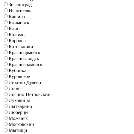
Зеленоград
Ивантеевка
Кашира
Климовск
Клин
Коломна
Королев
Котельники
Красноармейск
Краснозаводск
Краснознаменск
Кубинка
Куровское
Ликино-Дулево
Лобня
Лосино-Петровский
Луховицы
Лыткарино
Люберцы
Можайск
Московский
Мытищи