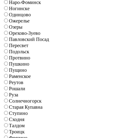
Наро-Фоминск
Ногинске
Одинцово
Ожерелье
Озеры
Орехово-Зуево
Павловский Посад
Пересвет
Подольск
Протвино
Пушкино
Пущино
Раменское
Реутов
Рошали
Руза
Солнечногорск
Старая Купавна
Ступино
Сходня
Талдом
Троицк
Фрязино