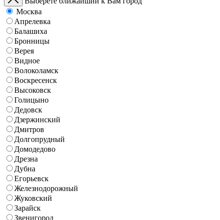
Выберете ближайший к Вам город
Москва
Апрелевка
Балашиха
Бронницы
Верея
Видное
Волоколамск
Воскресенск
Высоковск
Голицыно
Дедовск
Дзержинский
Дмитров
Долгопрудный
Домодедово
Дрезна
Дубна
Егорьевск
Железнодорожный
Жуковский
Зарайск
Звенигород