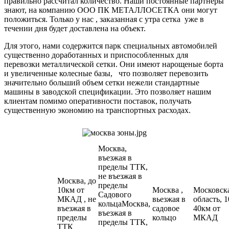
правильно рассчитал количество. Наши постоянные партнеры
знают, на компанию ООО ПК МЕТАЛЛОСЕТКА они могут
положиться. Только у нас , заказанная с утра сетка уже в
течении дня будет доставлена на объект.
Для этого, нами содержится парк специальных автомобилей
существенно доработанных и приспособленных для
перевозки металлической сетки. Они имеют нарощеные борта
и увеличенные колесные базы, что позволяет перевозить
значительно больший объем сетки нежели стандартные
машины в заводской спецификации. Это позволяет нашим
клиентам помимо оперативности поставок, получать
существенную экономию на транспортных расходах.
Москва,
въезжая в
пределы ТТК,
не въезжая в
Москва, до
пределы
10км от
Москва ,
Московск
Садового
МКАД , не
вьезжая в
область, 1
кольцаМосква,
въезжая в
садовое
40км от
въезжая в
пределы
кольцо
МКАД
пределы ТТК,
ТТК