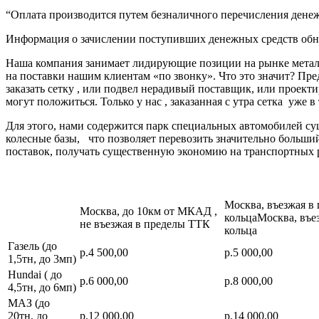
“Оплата производится путем безналичного перечисления денеж
Информация о зачислении поступивших денежных средств обно
Наша компания занимает лидирующие позиции на рынке металл
на поставки нашим клиентам «по звонку». Что это значит? Пре
заказать сетку , или подвел нерадивый поставщик, или про
могут положиться. Только у нас , заказанная с утра сетка уже в
Для этого, нами содержится парк специальных автомобилей с
колесные базы, что позволяет перевозить значительно больш
поставок, получать существенную экономию на транспортных 
Москва, въезжая в
Москва, до 10км от МКАД ,
кольцаМосква, въе
не въезжая в пределы ТТК
кольца
Газель (до
р.4 500,00
р.5 000,00
1,5тн, до 3мп)
Hundai ( до
р.6 000,00
р.8 000,00
4,5тн, до 6мп)
МАЗ (до
20тн, до
р.12 000,00
р.14 000,00