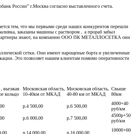
банк России” г.Москва согласно выставленного счета.
ается тем, что мы первыми среди наших конкурентов перешли
заливка, заказаны машины с раствором , а прораб забыл
нные партнеры знают, на компанию ООО ПК МЕТАЛЛОСЕТКА они
аллической сетки. Они имеют нарощеные борта и увеличенные
икации. Это позволяет нашим клиентам помимо оперативности
, вьезжая
Московская область,
Московская область,
Свыше
ое кольцо
10-40км от МКАД
40-80 км от МКАД
80км
4000+40
,00
р.4 500,00
р.6 500,00
руб/км
4500р+50
,00
р.6 000,00
р.7 500,00
руб/км
10000+60
0,00
р.14 000,00
р.16 000,00