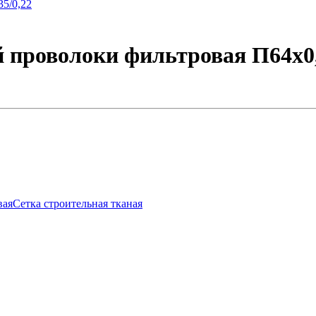
 проволоки фильтровая П64х0,
вая
Сетка строительная тканая