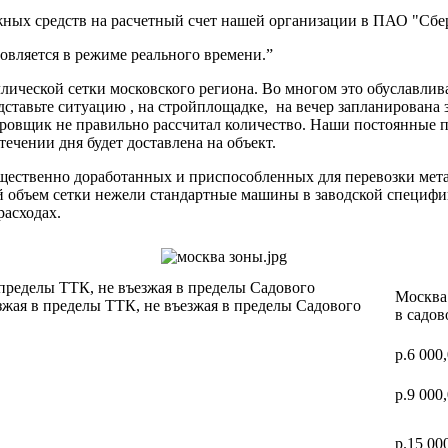
ных средств на расчетный счет нашей организации в ПАО "Сбер
вляется в режиме реального времени.”
ической сетки московского региона. Во многом это обуславлив
дставьте ситуацию , на стройплощадке, на вечер запланирована 
ектировщик не правильно рассчитал количество. Наши постоя
 течении дня будет доставлена на объект.
ущественно доработанных и приспособленных для перевозки мет
ий объем сетки нежели стандартные машины в заводской специф
расходах.
 пределы ТТК, не въезжая в пределы Садового
Москва 
зжая в пределы ТТК, не въезжая в пределы Садового
в садов
р.6 000
р.9 000
р.15 00