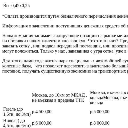
Вес
0,45х0,25
“Оплата производится путем безналичного перечисления денеж
Информация о зачислении поступивших денежных средств обно
Наша компания занимает лидирующие позиции на рынке металл
на поставки нашим клиентам «по звонку». Что это значит? Пре
заказать сетку , или подвел нерадивый поставщик, или про
могут положиться. Только у нас , заказанная с утра сетка уже в
Для этого, нами содержится парк специальных автомобилей с
колесные базы, что позволяет перевозить значительно больш
поставок, получать существенную экономию на транспортных 
Москва, въезжая в
Москва, до 10км от МКАД ,
кольцаМосква, въе
не въезжая в пределы ТТК
кольца
Газель (до
р.4 500,00
р.5 000,00
1,5тн, до 3мп)
Hundai ( до
р.6 000,00
р.8 000,00
4,5тн, до 6мп)