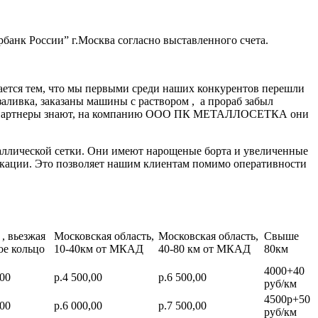
банк России” г.Москва согласно выставленного счета.
ается тем, что мы первыми среди наших конкурентов перешли
заливка, заказаны машины с раствором , а прораб забыл
нные партнеры знают, на компанию ООО ПК МЕТАЛЛОСЕТКА они
аллической сетки. Они имеют нарощеные борта и увеличенные
икации. Это позволяет нашим клиентам помимо оперативности
, вьезжая
Московская область,
Московская область,
Свыше
ое кольцо
10-40км от МКАД
40-80 км от МКАД
80км
4000+40
,00
р.4 500,00
р.6 500,00
руб/км
4500р+50
,00
р.6 000,00
р.7 500,00
руб/км