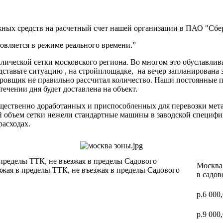
ных средств на расчетный счет нашей организации в ПАО "Сбер
вляется в режиме реального времени.”
ической сетки московского региона. Во многом это обуславлив
дставьте ситуацию , на стройплощадке, на вечер запланирована 
ектировщик не правильно рассчитал количество. Наши постоя
 течении дня будет доставлена на объект.
ущественно доработанных и приспособленных для перевозки мет
ий объем сетки нежели стандартные машины в заводской специф
расходах.
 пределы ТТК, не въезжая в пределы Садового
Москва 
зжая в пределы ТТК, не въезжая в пределы Садового
в садов
р.6 000
р.9 000