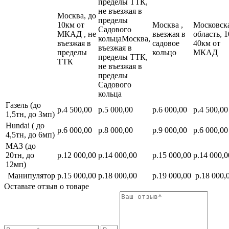
пределы ТТК,
не въезжая в
Москва, до
пределы
10км от
Москва ,
Московск
Садового
МКАД , не
вьезжая в
область, 1
кольцаМосква,
въезжая в
садовое
40км от
въезжая в
пределы
кольцо
МКАД
пределы ТТК,
ТТК
не въезжая в
пределы
Садового
кольца
Газель (до
р.4 500,00
р.5 000,00
р.6 000,00
р.4 500,00
1,5тн, до 3мп)
Hundai ( до
р.6 000,00
р.8 000,00
р.9 000,00
р.6 000,00
4,5тн, до 6мп)
МАЗ (до
20тн, до
р.12 000,00
р.14 000,00
р.15 000,00
р.14 000,0
12мп)
Манипулятор
р.15 000,00
р.18 000,00
р.19 000,00
р.18 000,
Оставьте отзыв о товаре