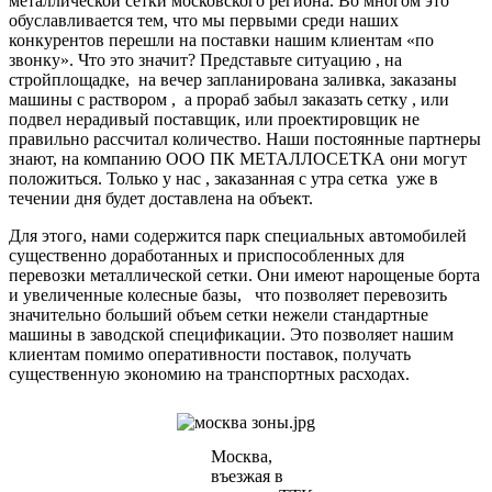
металлической сетки московского региона. Во многом это
обуславливается тем, что мы первыми среди наших
конкурентов перешли на поставки нашим клиентам «по
звонку». Что это значит? Представьте ситуацию , на
стройплощадке, на вечер запланирована заливка, заказаны
машины с раствором , а прораб забыл заказать сетку , или
подвел нерадивый поставщик, или проектировщик не
правильно рассчитал количество. Наши постоянные партнеры
знают, на компанию ООО ПК МЕТАЛЛОСЕТКА они могут
положиться. Только у нас , заказанная с утра сетка уже в
течении дня будет доставлена на объект.
Для этого, нами содержится парк специальных автомобилей
существенно доработанных и приспособленных для
перевозки металлической сетки. Они имеют нарощеные борта
и увеличенные колесные базы, что позволяет перевозить
значительно больший объем сетки нежели стандартные
машины в заводской спецификации. Это позволяет нашим
клиентам помимо оперативности поставок, получать
существенную экономию на транспортных расходах.
Москва,
въезжая в