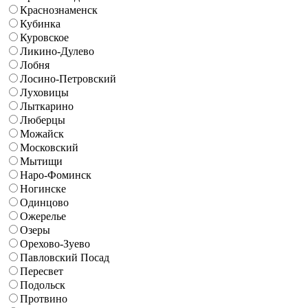
Краснознаменск
Кубинка
Куровское
Ликино-Дулево
Лобня
Лосино-Петровский
Луховицы
Лыткарино
Люберцы
Можайск
Московский
Мытищи
Наро-Фоминск
Ногинске
Одинцово
Ожерелье
Озеры
Орехово-Зуево
Павловский Посад
Пересвет
Подольск
Протвино