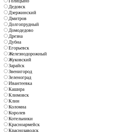
Голицыно
Дедовск
Дзержинский
Дмитров
Долгопрудный
Домодедово
Дрезна
Дубна
Егорьевск
Железнодорожный
Жуковский
Зарайск
Звенигород
Зеленоград
Ивантеевка
Кашира
Климовск
Клин
Коломна
Королев
Котельники
Красноармейск
Краснозаводск