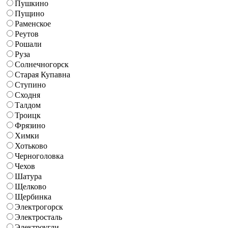
Пушкино
Пущино
Раменское
Реутов
Рошали
Руза
Солнечногорск
Старая Купавна
Ступино
Сходня
Талдом
Троицк
Фрязино
Химки
Хотьково
Черноголовка
Чехов
Шатура
Щелково
Щербинка
Электрогорск
Электросталь
Электроугли