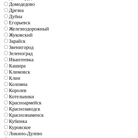
Домодедово
Дрезна
Дубна
Егорьевск
Железнодорожный
Жуковский
Зарайск
Звенигород
Зеленоград
Ивантеевка
Кашира
Климовск
Клин
Коломна
Королев
Котельники
Красноармейск
Краснозаводск
Краснознаменск
Кубинка
Куровское
Ликино-Дулево