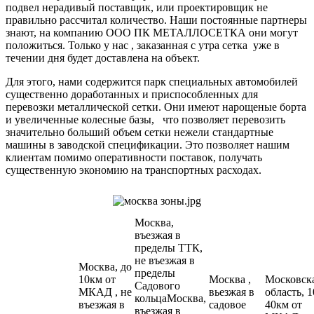
подвел нерадивый поставщик, или проектировщик не
правильно рассчитал количество. Наши постоянные партнеры
знают, на компанию ООО ПК МЕТАЛЛОСЕТКА они могут
положиться. Только у нас , заказанная с утра сетка уже в
течении дня будет доставлена на объект.
Для этого, нами содержится парк специальных автомобилей
существенно доработанных и приспособленных для
перевозки металлической сетки. Они имеют нарощеные борта
и увеличенные колесные базы, что позволяет перевозить
значительно больший объем сетки нежели стандартные
машины в заводской спецификации. Это позволяет нашим
клиентам помимо оперативности поставок, получать
существенную экономию на транспортных расходах.
Москва,
въезжая в
пределы ТТК,
не въезжая в
Москва, до
пределы
10км от
Москва ,
Московск
Садового
МКАД , не
вьезжая в
область, 1
кольцаМосква,
въезжая в
садовое
40км от
въезжая в