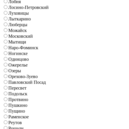
Лобня
Лосино-Петровский
Луховицы
Лыткарино
Люберцы
Можайск
Московский
Мытищи
Наро-Фоминск
Ногинске
Одинцово
Ожерелье
Озеры
Орехово-Зуево
Павловский Посад
Пересвет
Подольск
Протвино
Пушкино
Пущино
Раменское
Реутов
Рошали