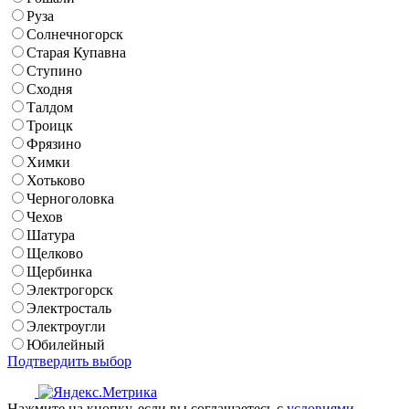
Руза
Солнечногорск
Старая Купавна
Ступино
Сходня
Талдом
Троицк
Фрязино
Химки
Хотьково
Черноголовка
Чехов
Шатура
Щелково
Щербинка
Электрогорск
Электросталь
Электроугли
Юбилейный
Подтвердить выбор
Нажмите на кнопку, если вы соглашаетесь с
условиями