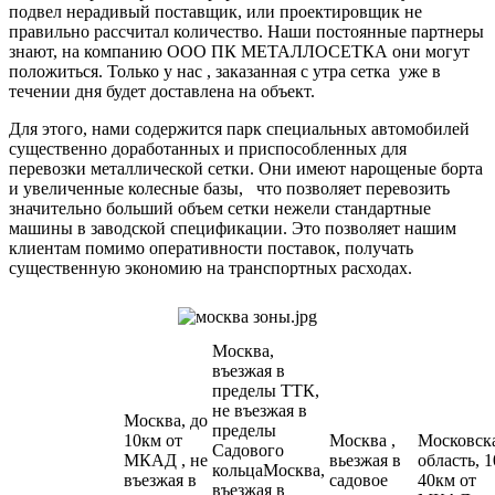
подвел нерадивый поставщик, или проектировщик не
правильно рассчитал количество. Наши постоянные партнеры
знают, на компанию ООО ПК МЕТАЛЛОСЕТКА они могут
положиться. Только у нас , заказанная с утра сетка уже в
течении дня будет доставлена на объект.
Для этого, нами содержится парк специальных автомобилей
существенно доработанных и приспособленных для
перевозки металлической сетки. Они имеют нарощеные борта
и увеличенные колесные базы, что позволяет перевозить
значительно больший объем сетки нежели стандартные
машины в заводской спецификации. Это позволяет нашим
клиентам помимо оперативности поставок, получать
существенную экономию на транспортных расходах.
Москва,
въезжая в
пределы ТТК,
не въезжая в
Москва, до
пределы
10км от
Москва ,
Московск
Садового
МКАД , не
вьезжая в
область, 1
кольцаМосква,
въезжая в
садовое
40км от
въезжая в