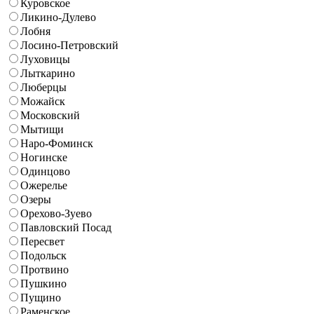
Куровское
Ликино-Дулево
Лобня
Лосино-Петровский
Луховицы
Лыткарино
Люберцы
Можайск
Московский
Мытищи
Наро-Фоминск
Ногинске
Одинцово
Ожерелье
Озеры
Орехово-Зуево
Павловский Посад
Пересвет
Подольск
Протвино
Пушкино
Пущино
Раменское