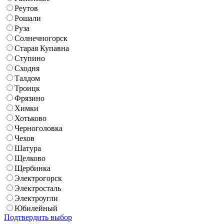
Реутов
Рошали
Руза
Солнечногорск
Старая Купавна
Ступино
Сходня
Талдом
Троицк
Фрязино
Химки
Хотьково
Черноголовка
Чехов
Шатура
Щелково
Щербинка
Электрогорск
Электросталь
Электроугли
Юбилейный
Подтвердить выбор