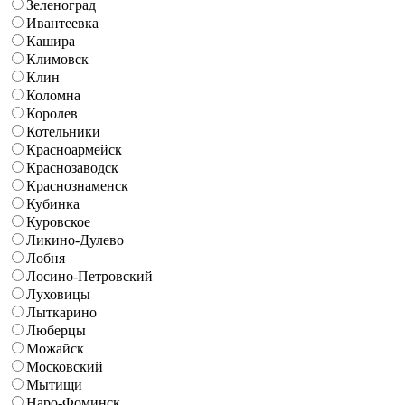
Зеленоград
Ивантеевка
Кашира
Климовск
Клин
Коломна
Королев
Котельники
Красноармейск
Краснозаводск
Краснознаменск
Кубинка
Куровское
Ликино-Дулево
Лобня
Лосино-Петровский
Луховицы
Лыткарино
Люберцы
Можайск
Московский
Мытищи
Наро-Фоминск