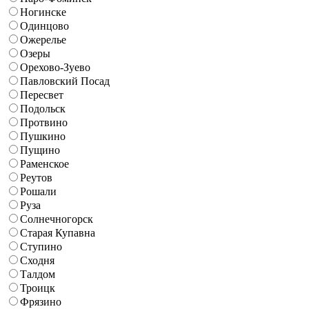
Ногинске
Одинцово
Ожерелье
Озеры
Орехово-Зуево
Павловский Посад
Пересвет
Подольск
Протвино
Пушкино
Пущино
Раменское
Реутов
Рошали
Руза
Солнечногорск
Старая Купавна
Ступино
Сходня
Талдом
Троицк
Фрязино