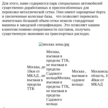
Для этого, нами содержится парк специальных автомобилей
существенно доработанных и приспособленных для
перевозки металлической сетки. Они имеют нарощеные борта
и увеличенные колесные базы, что позволяет перевозить
значительно больший объем сетки нежели стандартные
машины в заводской спецификации. Это позволяет нашим
клиентам помимо оперативности поставок, получать
существенную экономию на транспортных расходах.
Москва,
въезжая в
пределы ТТК,
не въезжая в
Москва, до
пределы
10км от
Москва ,
Московск
Садового
МКАД , не
вьезжая в
область, 1
кольцаМосква,
въезжая в
садовое
40км от
въезжая в
пределы
кольцо
МКАД
пределы ТТК,
ТТК
не въезжая в
пределы
Садового
кольца