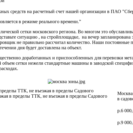
ой
ных средств на расчетный счет нашей организации в ПАО "Сбер
вляется в режиме реального времени.”
ической сетки московского региона. Во многом это обуславлив
дставьте ситуацию , на стройплощадке, на вечер запланирована 
ектировщик не правильно рассчитал количество. Наши постоя
 течении дня будет доставлена на объект.
ущественно доработанных и приспособленных для перевозки мет
ий объем сетки нежели стандартные машины в заводской специф
расходах.
 пределы ТТК, не въезжая в пределы Садового
Москва 
зжая в пределы ТТК, не въезжая в пределы Садового
в садов
р.6 000
р.9 000