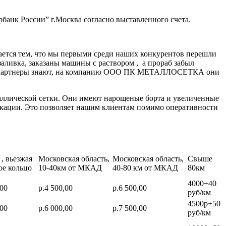
банк России” г.Москва согласно выставленного счета.
ается тем, что мы первыми среди наших конкурентов перешли
заливка, заказаны машины с раствором , а прораб забыл
нные партнеры знают, на компанию ООО ПК МЕТАЛЛОСЕТКА они
аллической сетки. Они имеют нарощеные борта и увеличенные
икации. Это позволяет нашим клиентам помимо оперативности
, вьезжая
Московская область,
Московская область,
Свыше
ое кольцо
10-40км от МКАД
40-80 км от МКАД
80км
4000+40
,00
р.4 500,00
р.6 500,00
руб/км
4500р+50
,00
р.6 000,00
р.7 500,00
руб/км