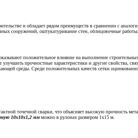
оительстве и обладает рядом преимуществ в сравнении с анало
онных сооружений, оштукатуривание стен, облицовочные работы
казывают положительное влияние на выполнение строительных и
 улучшить прочностные характеристики и другие свойства, свя
ужающей среды. Среди положительных качеств сетки оцинкованн
тактной точечной сварки, что объясняет высокую прочность мет
нную 10х10х1,2 мм
можно в рулонах размером 1х15 м.