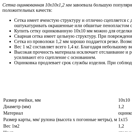
Сетка оцинкованная 10х10х1,2 мм
завоевала большую популярно
положительных качеств:
Сетка имеет ячеистую структуру и отлично сцепляется 
оштукатуривать окрашенные или обшитые пенопластом с
Купить сетку оцинкованную 10х10 мм можно для отделк
Сварная сетка имеет цельную структуру. При повреждени
Сетка из проволоки 1,2 мм хорошо поддается резке. Во
Вес 1 м2 составляет всего 1,4 кг. Благодаря небольшому 
Высокая прочность материала исключает отслаивание и 
усиливают его сцепление с основанием.
Оцинковка продлевает срок службы изделия. При соблюд
Размер ячейки, мм
10х10
Диаметр (мм)
1,2
Материал
оцинк
Размер карты, мм/ рулона (высота х погонные метры), м
1х15
Вес 1м2
1,2