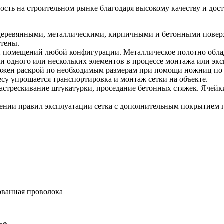
сть на строительном рынке благодаря высокому качеству и дос
с деревянными, металлическими, кирпичными и бетонными поверх
тены.
и помещений любой конфигурации. Металлическое полотно обла
и одного или нескольких элементов в процессе монтажа или экс
зможен раскрой по необходимым размерам при помощи ножниц по 
весу упрощается транспортировка и монтаж сетки на объекте.
растрескивание штукатурки, проседание бетонных стяжек. Ячейк
ении правил эксплуатации сетка с дополнительным покрытием п
ованная проволока