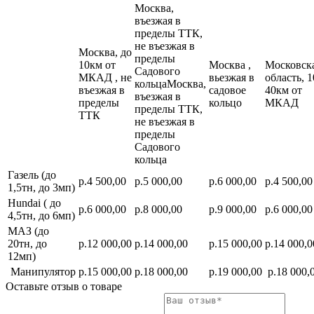
Москва,
въезжая в
пределы ТТК,
не въезжая в
Москва, до
пределы
10км от
Москва ,
Московск
Садового
МКАД , не
вьезжая в
область, 1
кольцаМосква,
въезжая в
садовое
40км от
въезжая в
пределы
кольцо
МКАД
пределы ТТК,
ТТК
не въезжая в
пределы
Садового
кольца
Газель (до
р.4 500,00
р.5 000,00
р.6 000,00
р.4 500,00
1,5тн, до 3мп)
Hundai ( до
р.6 000,00
р.8 000,00
р.9 000,00
р.6 000,00
4,5тн, до 6мп)
МАЗ (до
20тн, до
р.12 000,00
р.14 000,00
р.15 000,00
р.14 000,0
12мп)
Манипулятор
р.15 000,00
р.18 000,00
р.19 000,00
р.18 000,
Оставьте отзыв о товаре