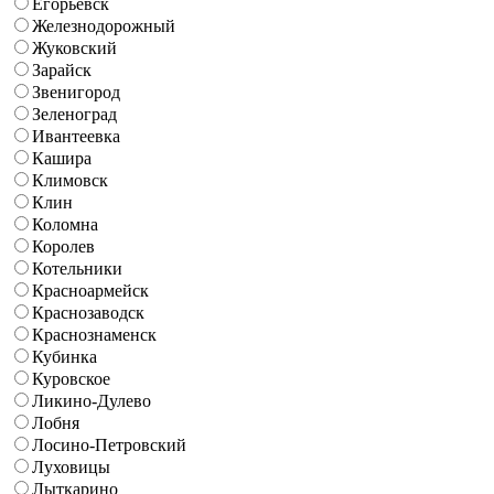
Егорьевск
Железнодорожный
Жуковский
Зарайск
Звенигород
Зеленоград
Ивантеевка
Кашира
Климовск
Клин
Коломна
Королев
Котельники
Красноармейск
Краснозаводск
Краснознаменск
Кубинка
Куровское
Ликино-Дулево
Лобня
Лосино-Петровский
Луховицы
Лыткарино