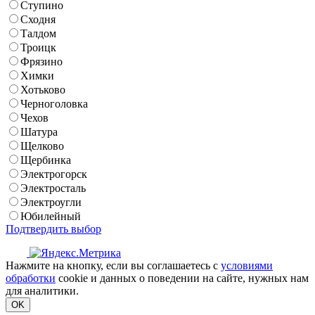
Ступино
Сходня
Талдом
Троицк
Фрязино
Химки
Хотьково
Черноголовка
Чехов
Шатура
Щелково
Щербинка
Электрогорск
Электросталь
Электроугли
Юбилейный
Подтвердить выбор
Нажмите на кнопку, если вы соглашаетесь с
условиями
обработки
cookie и данных о поведении на сайте, нужных нам
для аналитики.
OK