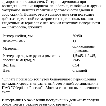
армировании кладки стен. Создание армопояса при
возведении стен из кирпича, пенобетона, газоблока и других
материалов является гарантией долговечности зданий и
сооружений. Помимо этого армирование стен позволяет
добиться идеальной геометрии стен при использовании
кладочных материалов с невысоким качеством поверхности
— шлакоблока, арболита.
Размер ячейки, мм
50х50
Диаметр (мм)
1,6
оцинкованная
Материал
проволока
Размер карты, мм/ рулона (высота х
1,5х45, 1,8х45,
погонные метры), м
2х45
Вес 1м2
0,54
Цвет
стальной
“Оплата производится путем безналичного перечисления
денежных средств на расчетный счет нашей организации в
ПАО "Сбербанк России” г.Москва согласно выставленного
счета.
Информация о зачислении поступивших денежных средств
обновляется в режиме реального времени.”