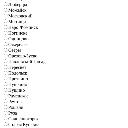
Люберцы
Можайск
Московский
Мытищи
Наро-Фоминск
Ногинске
Одинцово
Ожерелье
Озеры
Орехово-Зуево
Павловский Посад
Пересвет
Подольск
Протвино
Пушкино
Пущино
Раменское
Реутов
Рошали
Руза
Солнечногорск
Старая Купавна