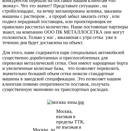
конкурентов перешли на поставки нашим клиентам «по
звонку». Что это значит? Представьте ситуацию , на
стройплощадке, на вечер запланирована заливка, заказаны
машины с раствором , а прораб забыл заказать сетку , или
подвел нерадивый поставщик, или проектировщик не
правильно рассчитал количество. Наши постоянные партнеры
знают, на компанию ООО ПК МЕТАЛЛОСЕТКА они могут
положиться. Только у нас , заказанная с утра сетка уже в
течении дня будет доставлена на объект.
Для этого, нами содержится парк специальных автомобилей
существенно доработанных и приспособленных для
перевозки металлической сетки. Они имеют нарощеные борта
и увеличенные колесные базы, что позволяет перевозить
значительно больший объем сетки нежели стандартные
машины в заводской спецификации. Это позволяет нашим
клиентам помимо оперативности поставок, получать
существенную экономию на транспортных расходах.
Москва,
въезжая в
пределы ТТК,
не въезжая в
Москва, до