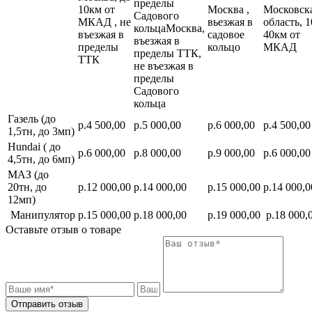
пределы
10км от
Москва ,
Московск
Садового
МКАД , не
вьезжая в
область, 1
кольцаМосква,
въезжая в
садовое
40км от
въезжая в
пределы
кольцо
МКАД
пределы ТТК,
ТТК
не въезжая в
пределы
Садового
кольца
Газель (до
р.4 500,00
р.5 000,00
р.6 000,00
р.4 500,00
1,5тн, до 3мп)
Hundai ( до
р.6 000,00
р.8 000,00
р.9 000,00
р.6 000,00
4,5тн, до 6мп)
МАЗ (до
20тн, до
р.12 000,00
р.14 000,00
р.15 000,00
р.14 000,0
12мп)
Манипулятор
р.15 000,00
р.18 000,00
р.19 000,00
р.18 000,
Оставьте отзыв о товаре
Отправить отзыв