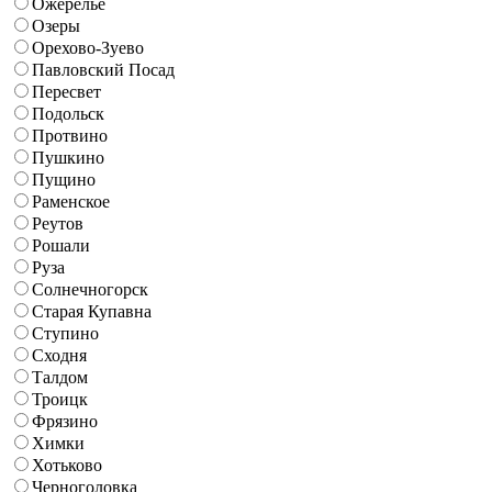
Ожерелье
Озеры
Орехово-Зуево
Павловский Посад
Пересвет
Подольск
Протвино
Пушкино
Пущино
Раменское
Реутов
Рошали
Руза
Солнечногорск
Старая Купавна
Ступино
Сходня
Талдом
Троицк
Фрязино
Химки
Хотьково
Черноголовка