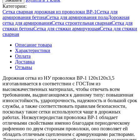
Заказать
Категории:
Сетка сварная дорожная из проволоки ВР-1
Сетка для
армирования бетона
Сетка для армирования пола
Дорожная
сетка для армирования
Сетка строительная сварная
Сетка для
стяжки бетона
Сетка для стяжки армирующая
Сетка для стяжки
сварная
Описание товара
Характеристики
Оплата
Доставка
Отзывы
Дорожная сетка из НУ проволоки ВР-1 120х120х3,5
изготавливается в соответствии с ГОСТом из
высококачественных материалах, чтобы отвечать всем
требованиям, выдвигающимся к данному типу: повышенная
износостойкость, ударопрочность, надежность и большой срок
службы, а также соответствовать правилам безопасности,
поскольку такие сетки используются чаще в дорожных
работах. Низкоуглеродистая проволока ВР-1 обладает
отличными свойствами именно благодаря периодическому
рифлению по двум сторонам проволоки, оно позволяет ей
обладать отличным сцеплением с армирующими растворами.
Дорожная сетка обладает высокой надежностью и надежными