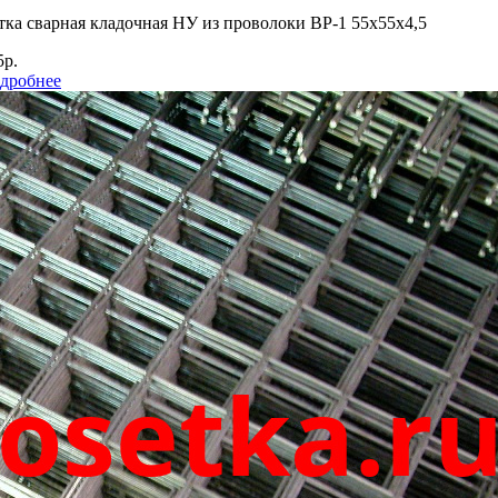
тка сварная кладочная НУ из проволоки ВР-1 55х55х4,5
5р.
дробнее