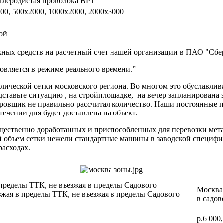
глеродистая проволока ВР1
00, 500х2000, 1000х2000, 2000х3000
ой
ных средств на расчетный счет нашей организации в ПАО "Сбер
вляется в режиме реального времени.”
ической сетки московского региона. Во многом это обуславлив
дставьте ситуацию , на стройплощадке, на вечер запланирована 
ектировщик не правильно рассчитал количество. Наши постоя
 течении дня будет доставлена на объект.
ущественно доработанных и приспособленных для перевозки мет
ий объем сетки нежели стандартные машины в заводской специф
расходах.
 пределы ТТК, не въезжая в пределы Садового
Москва 
зжая в пределы ТТК, не въезжая в пределы Садового
в садов
р.6 000