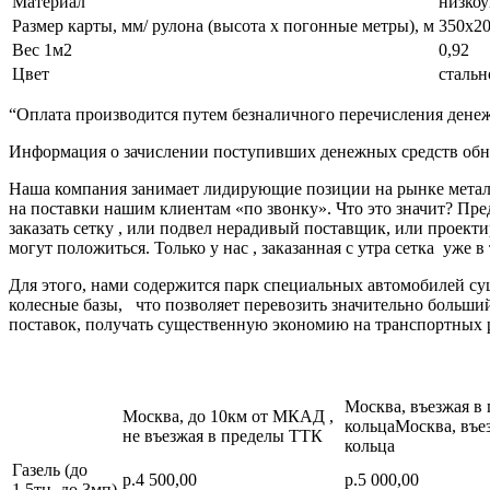
Материал
низкоу
Размер карты, мм/ рулона (высота х погонные метры), м
350х20
Вес 1м2
0,92
Цвет
стальн
“Оплата производится путем безналичного перечисления денеж
Информация о зачислении поступивших денежных средств обно
Наша компания занимает лидирующие позиции на рынке металл
на поставки нашим клиентам «по звонку». Что это значит? Пре
заказать сетку , или подвел нерадивый поставщик, или про
могут положиться. Только у нас , заказанная с утра сетка уже в
Для этого, нами содержится парк специальных автомобилей с
колесные базы, что позволяет перевозить значительно больш
поставок, получать существенную экономию на транспортных 
Москва, въезжая в
Москва, до 10км от МКАД ,
кольцаМосква, въе
не въезжая в пределы ТТК
кольца
Газель (до
р.4 500,00
р.5 000,00
1,5тн, до 3мп)