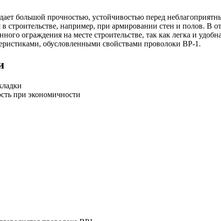
дает большой прочностью, устойчивостью перед неблагоприятным
 в строительстве, например, при армировании стен и полов. В о
ного ограждения на месте строительстве, так как легка и удобн
еристиками, обусловленными свойствами проволоки ВР-1.
и
кладки
ость при экономичности