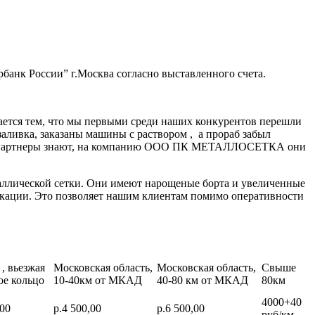
банк России” г.Москва согласно выставленного счета.
ается тем, что мы первыми среди наших конкурентов перешли
заливка, заказаны машины с раствором , а прораб забыл
нные партнеры знают, на компанию ООО ПК МЕТАЛЛОСЕТКА они
аллической сетки. Они имеют нарощеные борта и увеличенные
икации. Это позволяет нашим клиентам помимо оперативности
, вьезжая
Московская область,
Московская область,
Свыше
ое кольцо
10-40км от МКАД
40-80 км от МКАД
80км
4000+40
,00
р.4 500,00
р.6 500,00
руб/км