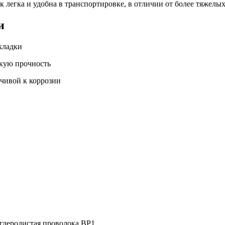
ак легка и удобна в транспортировке, в отличии от более тяжелых
и
кладки
окую прочность
йчивой к коррозии
глеродистая проволока ВР1