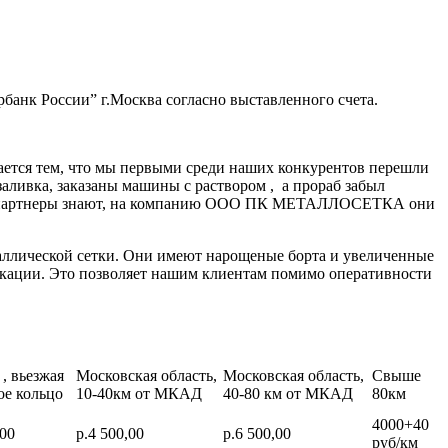
банк России” г.Москва согласно выставленного счета.
ается тем, что мы первыми среди наших конкурентов перешли
заливка, заказаны машины с раствором , а прораб забыл
нные партнеры знают, на компанию ООО ПК МЕТАЛЛОСЕТКА они
аллической сетки. Они имеют нарощеные борта и увеличенные
икации. Это позволяет нашим клиентам помимо оперативности
, вьезжая
Московская область,
Московская область,
Свыше
ое кольцо
10-40км от МКАД
40-80 км от МКАД
80км
4000+40
,00
р.4 500,00
р.6 500,00
руб/км