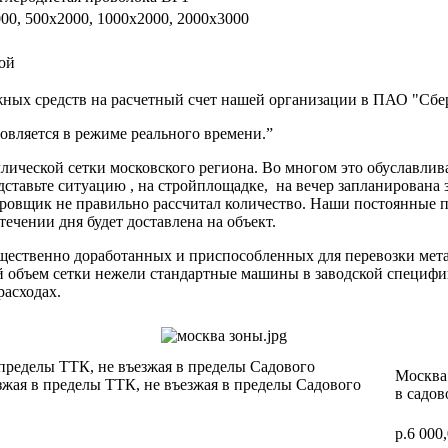
00, 500х2000, 1000х2000, 2000х3000
ой
ных средств на расчетный счет нашей организации в ПАО "Сбер
вляется в режиме реального времени.”
ической сетки московского региона. Во многом это обуславлив
дставьте ситуацию , на стройплощадке, на вечер запланирована 
ектировщик не правильно рассчитал количество. Наши постоя
 течении дня будет доставлена на объект.
ущественно доработанных и приспособленных для перевозки мет
ий объем сетки нежели стандартные машины в заводской специф
расходах.
 пределы ТТК, не въезжая в пределы Садового
Москва 
зжая в пределы ТТК, не въезжая в пределы Садового
в садов
р.6 000