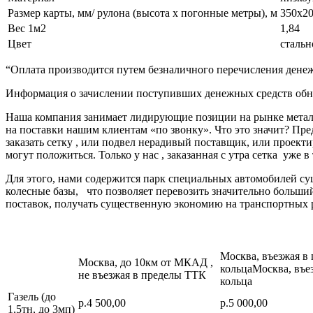
Размер карты, мм/ рулона (высота х погонные метры), м
350х20
Вес 1м2
1,84
Цвет
стальн
“Оплата производится путем безналичного перечисления денеж
Информация о зачислении поступивших денежных средств обно
Наша компания занимает лидирующие позиции на рынке металл
на поставки нашим клиентам «по звонку». Что это значит? Пре
заказать сетку , или подвел нерадивый поставщик, или про
могут положиться. Только у нас , заказанная с утра сетка уже в
Для этого, нами содержится парк специальных автомобилей с
колесные базы, что позволяет перевозить значительно больш
поставок, получать существенную экономию на транспортных 
Москва, въезжая в
Москва, до 10км от МКАД ,
кольцаМосква, въе
не въезжая в пределы ТТК
кольца
Газель (до
р.4 500,00
р.5 000,00
1,5тн, до 3мп)