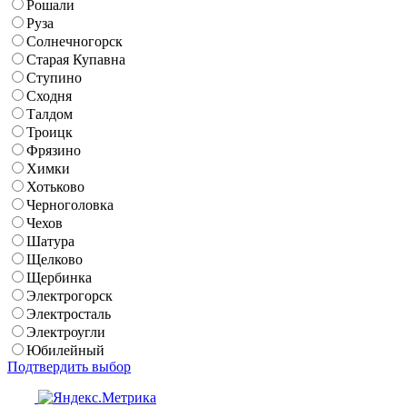
Рошали
Руза
Солнечногорск
Старая Купавна
Ступино
Сходня
Талдом
Троицк
Фрязино
Химки
Хотьково
Черноголовка
Чехов
Шатура
Щелково
Щербинка
Электрогорск
Электросталь
Электроугли
Юбилейный
Подтвердить выбор