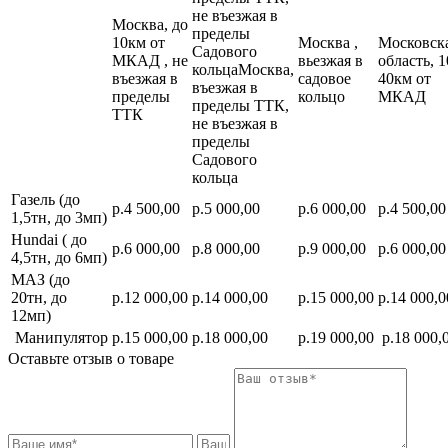
не въезжая в
Москва, до
пределы
10км от
Москва ,
Московск
Садового
МКАД , не
вьезжая в
область, 1
кольцаМосква,
въезжая в
садовое
40км от
въезжая в
пределы
кольцо
МКАД
пределы ТТК,
ТТК
не въезжая в
пределы
Садового
кольца
Газель (до
р.4 500,00
р.5 000,00
р.6 000,00
р.4 500,00
1,5тн, до 3мп)
Hundai ( до
р.6 000,00
р.8 000,00
р.9 000,00
р.6 000,00
4,5тн, до 6мп)
МАЗ (до
20тн, до
р.12 000,00
р.14 000,00
р.15 000,00
р.14 000,0
12мп)
Манипулятор
р.15 000,00
р.18 000,00
р.19 000,00
р.18 000,
Оставьте отзыв о товаре