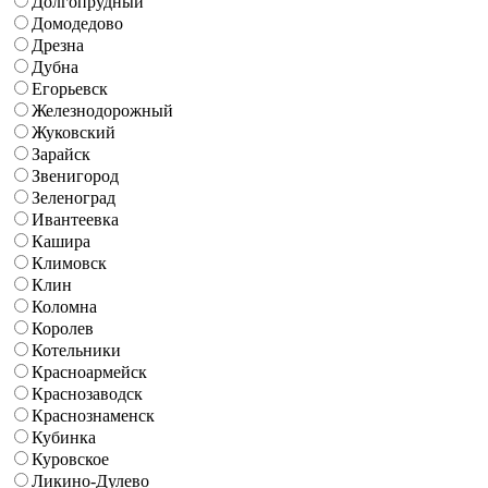
Долгопрудный
Домодедово
Дрезна
Дубна
Егорьевск
Железнодорожный
Жуковский
Зарайск
Звенигород
Зеленоград
Ивантеевка
Кашира
Климовск
Клин
Коломна
Королев
Котельники
Красноармейск
Краснозаводск
Краснознаменск
Кубинка
Куровское
Ликино-Дулево