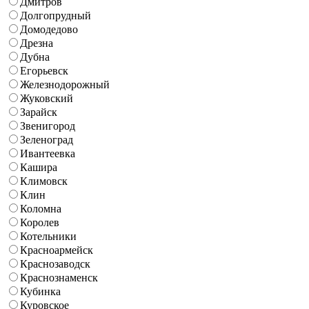
Дмитров
Долгопрудный
Домодедово
Дрезна
Дубна
Егорьевск
Железнодорожный
Жуковский
Зарайск
Звенигород
Зеленоград
Ивантеевка
Кашира
Климовск
Клин
Коломна
Королев
Котельники
Красноармейск
Краснозаводск
Краснознаменск
Кубинка
Куровское