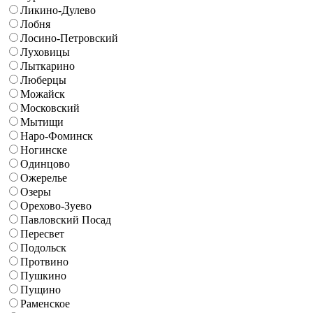
Ликино-Дулево
Лобня
Лосино-Петровский
Луховицы
Лыткарино
Люберцы
Можайск
Московский
Мытищи
Наро-Фоминск
Ногинске
Одинцово
Ожерелье
Озеры
Орехово-Зуево
Павловский Посад
Пересвет
Подольск
Протвино
Пушкино
Пущино
Раменское