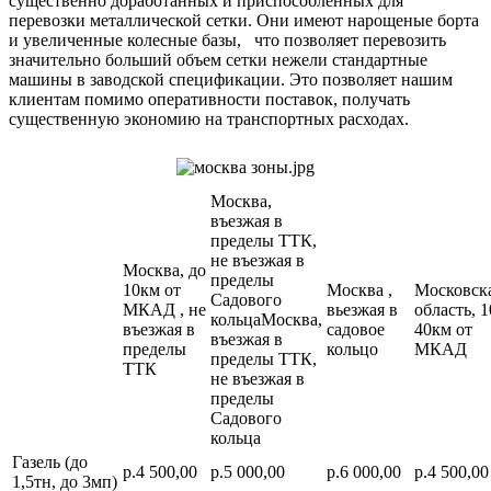
существенно доработанных и приспособленных для
перевозки металлической сетки. Они имеют нарощеные борта
и увеличенные колесные базы, что позволяет перевозить
значительно больший объем сетки нежели стандартные
машины в заводской спецификации. Это позволяет нашим
клиентам помимо оперативности поставок, получать
существенную экономию на транспортных расходах.
Москва,
въезжая в
пределы ТТК,
не въезжая в
Москва, до
пределы
10км от
Москва ,
Московск
Садового
МКАД , не
вьезжая в
область, 1
кольцаМосква,
въезжая в
садовое
40км от
въезжая в
пределы
кольцо
МКАД
пределы ТТК,
ТТК
не въезжая в
пределы
Садового
кольца
Газель (до
р.4 500,00
р.5 000,00
р.6 000,00
р.4 500,00
1,5тн, до 3мп)