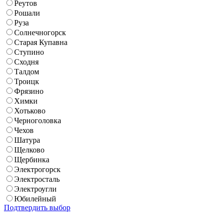
Реутов
Рошали
Руза
Солнечногорск
Старая Купавна
Ступино
Сходня
Талдом
Троицк
Фрязино
Химки
Хотьково
Черноголовка
Чехов
Шатура
Щелково
Щербинка
Электрогорск
Электросталь
Электроугли
Юбилейный
Подтвердить выбор